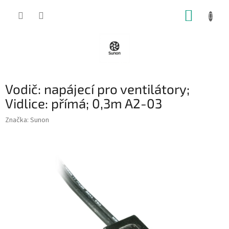
Přejít
NÁKUP
na
obsah
KOŠÍK
Vodič: napájecí pro ventilátory;
Vidlice: přímá; 0,3m A2-03
Značka:
Sunon