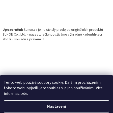
t
í
Upozornění:
Sunon.cz je nezávislý prodejce originálních produktů
SUNON Co., Ltd. – název značky používáme výhradně k identifikaci
zboží v souladu s právem EU.
Tento web používá soubory cookie. Dalším procházením
tohoto webu vyjadřujete souhlas s jejich používáním.. Více
informací
zde
.
Vytvořil Shoptet
Nastavení