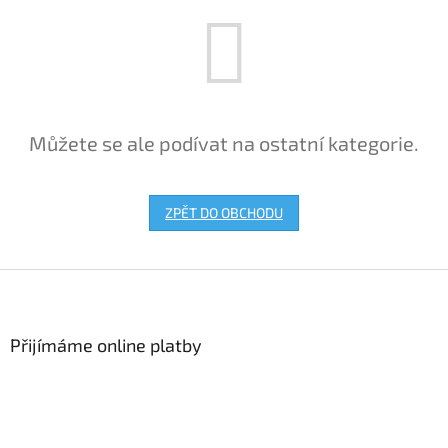
Můžete se ale podívat na ostatní kategorie.
ZPĚT DO OBCHODU
Z
á
p
a
Přijímáme online platby
t
í