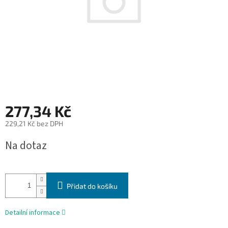
277,34 Kč
229,21 Kč bez DPH
Měrná
Na dotaz
cena:
Přidat do košíku
Detailní informace