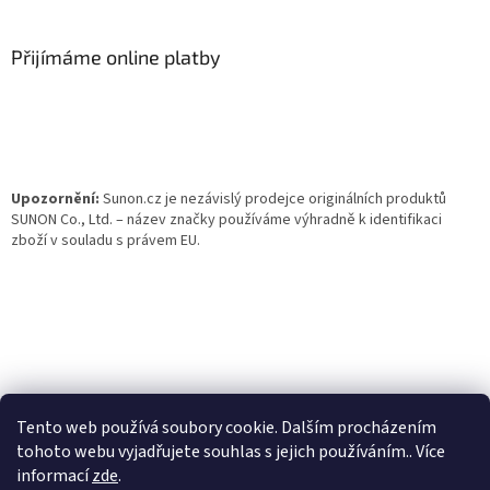
á
p
a
Přijímáme online platby
t
í
Upozornění:
Sunon.cz je nezávislý prodejce originálních produktů
SUNON Co., Ltd. – název značky používáme výhradně k identifikaci
zboží v souladu s právem EU.
Tento web používá soubory cookie. Dalším procházením
tohoto webu vyjadřujete souhlas s jejich používáním.. Více
informací
zde
.