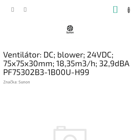
Přejít
NÁKUP
na
obsah
KOŠÍK
Ventilátor: DC; blower; 24VDC;
75x75x30mm; 18,35m3/h; 32,9dBA
PF75302B3-1B00U-H99
Značka:
Sunon