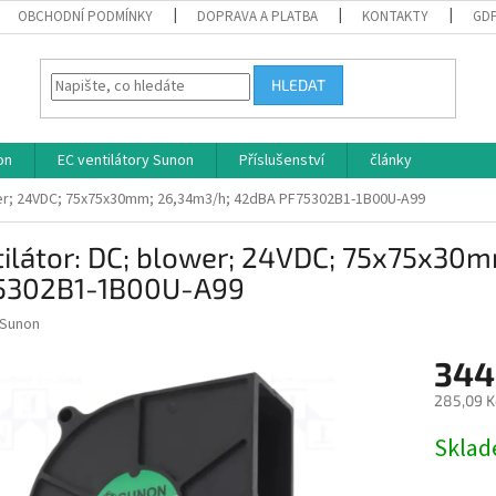
OBCHODNÍ PODMÍNKY
DOPRAVA A PLATBA
KONTAKTY
GD
HLEDAT
on
EC ventilátory Sunon
Příslušenství
články
ower; 24VDC; 75x75x30mm; 26,34m3/h; 42dBA PF75302B1-1B00U-A99
tilátor: DC; blower; 24VDC; 75x75x30
5302B1-1B00U-A99
Sunon
344
285,09 K
Měrná
Skla
cena: