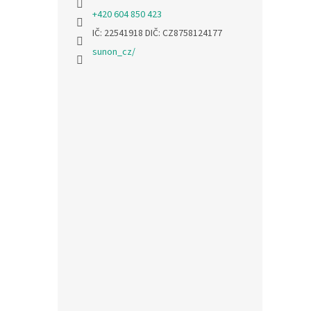
+420 604 850 423
IČ: 22541918 DIČ: CZ8758124177
sunon_cz/