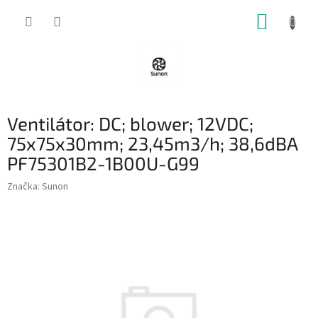
Přejít
NÁKUP
na
obsah
KOŠÍK
Ventilátor: DC; blower; 12VDC;
75x75x30mm; 23,45m3/h; 38,6dBA
PF75301B2-1B00U-G99
Značka:
Sunon