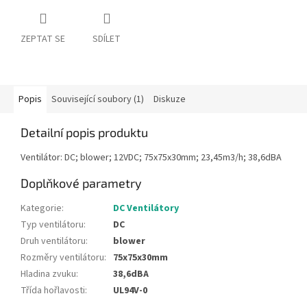
ZEPTAT SE
SDÍLET
Popis
Související soubory (1)
Diskuze
Detailní popis produktu
Ventilátor: DC; blower; 12VDC; 75x75x30mm; 23,45m3/h; 38,6dBA
Doplňkové parametry
Kategorie
:
DC Ventilátory
Typ ventilátoru
:
DC
Druh ventilátoru
:
blower
Rozměry ventilátoru
:
75x75x30mm
Hladina zvuku
:
38,6dBA
Třída hořlavosti
:
UL94V-0