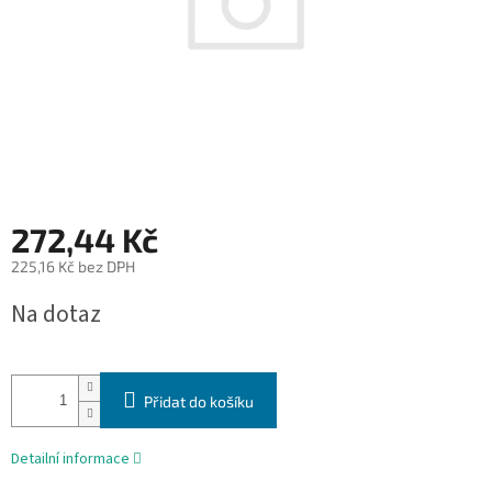
272,44 Kč
225,16 Kč bez DPH
Měrná
Na dotaz
cena:
Přidat do košíku
Detailní informace