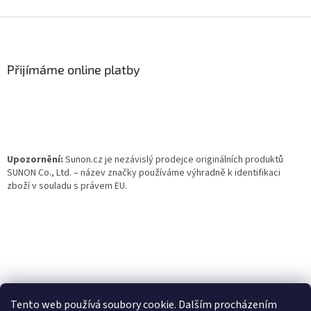
Z
á
p
a
Přijímáme online platby
t
í
Upozornění:
Sunon.cz je nezávislý prodejce originálních produktů
SUNON Co., Ltd. – název značky používáme výhradně k identifikaci
zboží v souladu s právem EU.
Tento web používá soubory cookie. Dalším procházením