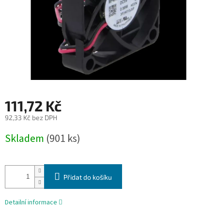
111,72 Kč
92,33 Kč bez DPH
Měrná
Skladem
(901 ks)
cena:
Přidat do košíku
Detailní informace