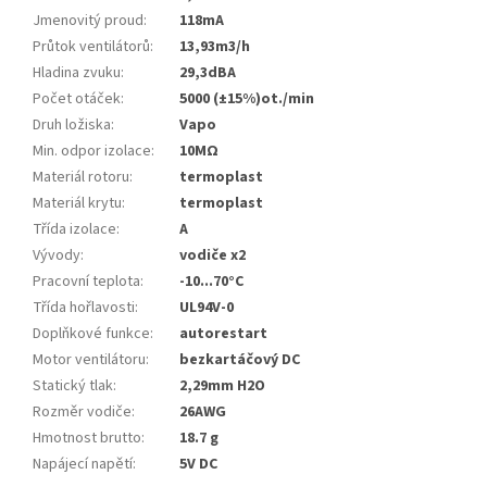
Jmenovitý proud
:
118mA
Průtok ventilátorů
:
13,93m3/h
Hladina zvuku
:
29,3dBA
Počet otáček
:
5000 (±15%)ot./min
Druh ložiska
:
Vapo
Min. odpor izolace
:
10MΩ
Materiál rotoru
:
termoplast
Materiál krytu
:
termoplast
Třída izolace
:
A
Vývody
:
vodiče x2
Pracovní teplota
:
-10...70°C
Třída hořlavosti
:
UL94V-0
Doplňkové funkce
:
autorestart
Motor ventilátoru
:
bezkartáčový DC
Statický tlak
:
2,29mm H2O
Rozměr vodiče
:
26AWG
Hmotnost brutto
:
18.7 g
Napájecí napětí
:
5V DC