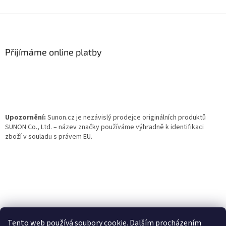
Z
á
p
a
Přijímáme online platby
t
í
Upozornění:
Sunon.cz je nezávislý prodejce originálních produktů
SUNON Co., Ltd. – název značky používáme výhradně k identifikaci
zboží v souladu s právem EU.
Tento web používá soubory cookie. Dalším procházením