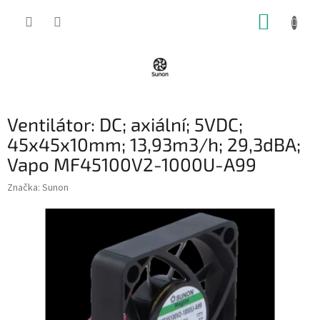
Přejít
NÁKUP
na
obsah
KOŠÍK
Ventilátor: DC; axiální; 5VDC;
45x45x10mm; 13,93m3/h; 29,3dBA;
Vapo MF45100V2-1000U-A99
Značka:
Sunon