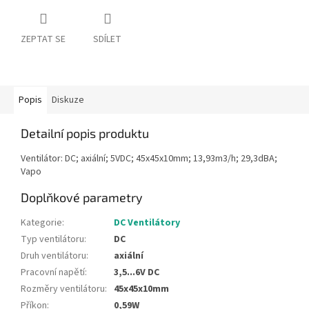
ZEPTAT SE
SDÍLET
Popis
Diskuze
Detailní popis produktu
Ventilátor: DC; axiální; 5VDC; 45x45x10mm; 13,93m3/h; 29,3dBA;
Vapo
Doplňkové parametry
Kategorie
:
DC Ventilátory
Typ ventilátoru
:
DC
Druh ventilátoru
:
axiální
Pracovní napětí
:
3,5...6V DC
Rozměry ventilátoru
:
45x45x10mm
Příkon
:
0,59W