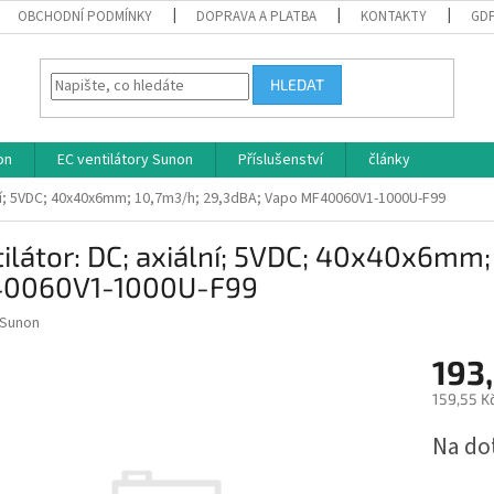
OBCHODNÍ PODMÍNKY
DOPRAVA A PLATBA
KONTAKTY
GD
HLEDAT
on
EC ventilátory Sunon
Příslušenství
články
ální; 5VDC; 40x40x6mm; 10,7m3/h; 29,3dBA; Vapo MF40060V1-1000U-F99
ilátor: DC; axiální; 5VDC; 40x40x6mm;
0060V1-1000U-F99
Sunon
193
159,55 K
Měrná
Na do
cena: