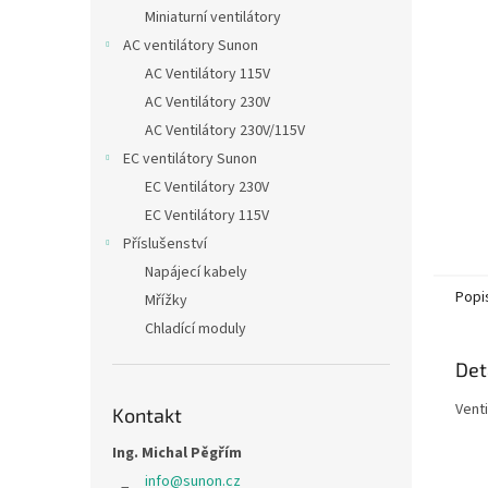
n
Miniaturní ventilátory
e
AC ventilátory Sunon
l
AC Ventilátory 115V
AC Ventilátory 230V
AC Ventilátory 230V/115V
EC ventilátory Sunon
EC Ventilátory 230V
EC Ventilátory 115V
Příslušenství
Napájecí kabely
Popi
Mřížky
Chladící moduly
Det
Vent
Kontakt
Ing. Michal Pěgřím
info
@
sunon.cz