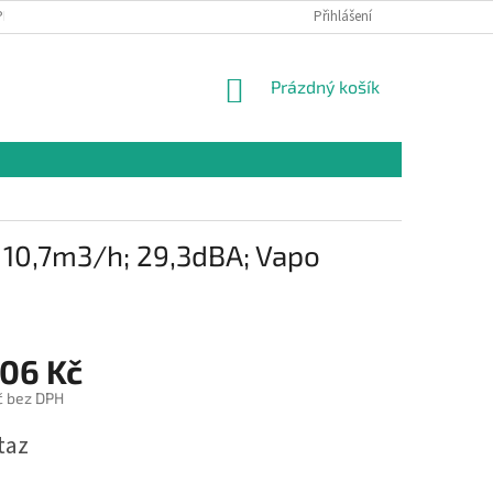
PR
Přihlášení
NÁKUPNÍ
Prázdný košík
KOŠÍK
 10,7m3/h; 29,3dBA; Vapo
,06 Kč
č bez DPH
taz