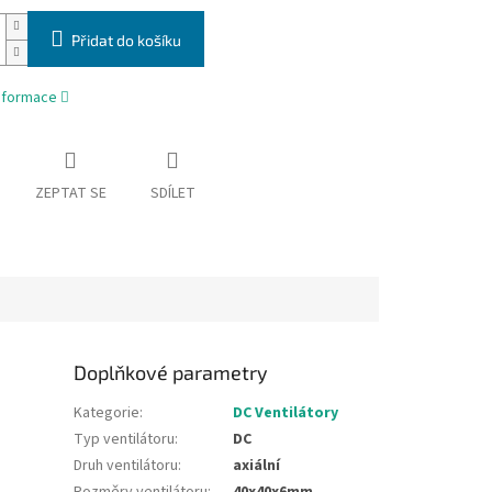
Přidat do košíku
informace
ZEPTAT SE
SDÍLET
Doplňkové parametry
Kategorie
:
DC Ventilátory
Typ ventilátoru
:
DC
Druh ventilátoru
:
axiální
Rozměry ventilátoru
:
40x40x6mm