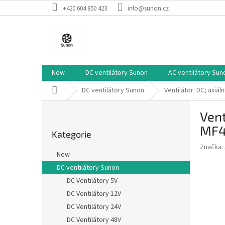
Přejít
+420 604 850 423
info@sunon.cz
na
obsah
New
DC ventilátory Sunon
AC ventilátory Sun
Domů
DC ventilátory Sunon
Ventilátor: DC; axi
P
Vent
o
Přeskočit
s
MF4
Kategorie
kategorie
t
Značka:
r
New
a
DC ventilátory Sunon
n
DC Ventilátory 5V
n
í
DC Ventilátory 12V
p
DC Ventilátory 24V
a
DC Ventilátory 48V