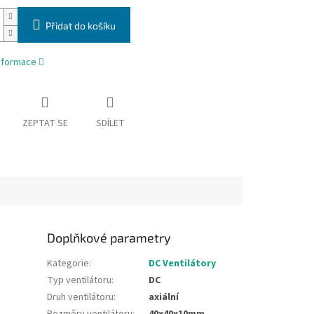
Přidat do košíku
informace
ZEPTAT SE
SDÍLET
Doplňkové parametry
Kategorie
:
DC Ventilátory
Typ ventilátoru
:
DC
Druh ventilátoru
:
axiální
Rozměry ventilátoru
:
40x40x10mm