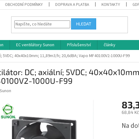
OBCHODNÍ PODMÍNKY
DOPRAVA A PLATBA
KONTAKTY
GD
HLEDAT
on
EC ventilátory Sunon
Příslušenství
články
ální; 5VDC; 40x40x10mm; 11,89m3/h; 20,6dBA; Vapo MF40100V2-1000U-F99
ilátor: DC; axiální; 5VDC; 40x40x10m
0100V2-1000U-F99
Sunon
83,
68,84 Kč
Měrná
Na do
cena: