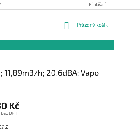
PR
Přihlášení
NÁKUPNÍ
Prázdný košík
KOŠÍK
m; 11,89m3/h; 20,6dBA; Vapo
30 Kč
 bez DPH
taz