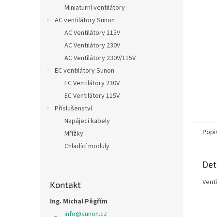
n
Miniaturní ventilátory
e
AC ventilátory Sunon
l
AC Ventilátory 115V
AC Ventilátory 230V
AC Ventilátory 230V/115V
EC ventilátory Sunon
EC Ventilátory 230V
EC Ventilátory 115V
Příslušenství
Napájecí kabely
Popi
Mřížky
Chladící moduly
Det
Vent
Kontakt
Ing. Michal Pěgřím
info
@
sunon.cz