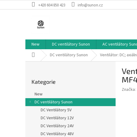
Přejít
+420 604 850 423
info@sunon.cz
na
obsah
New
DC ventilátory Sunon
AC ventilátory Sun
Domů
DC ventilátory Sunon
Ventilátor: DC; axi
P
Vent
o
Přeskočit
s
MF4
Kategorie
kategorie
t
Značka:
r
New
a
DC ventilátory Sunon
n
DC Ventilátory 5V
n
í
DC Ventilátory 12V
p
DC Ventilátory 24V
a
DC Ventilátory 48V