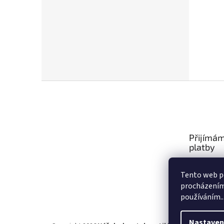
Z
á
p
a
t
Přijímám
í
platby
Tento web po
procházením 
používáním..
Nastaven