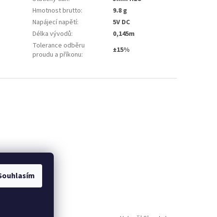
Hmotnost brutto
:
9.8 g
Napájecí napětí
:
5V DC
Délka vývodů
:
0,145m
Tolerance odběru
±15%
proudu a příkonu
:
Souhlasím