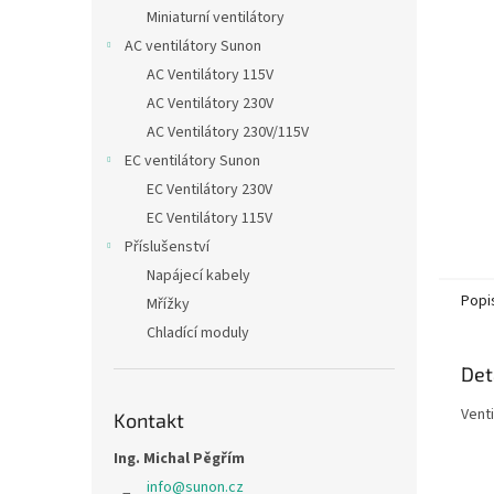
n
Miniaturní ventilátory
e
AC ventilátory Sunon
l
AC Ventilátory 115V
AC Ventilátory 230V
AC Ventilátory 230V/115V
EC ventilátory Sunon
EC Ventilátory 230V
EC Ventilátory 115V
Příslušenství
Napájecí kabely
Popi
Mřížky
Chladící moduly
Det
Vent
Kontakt
Ing. Michal Pěgřím
info
@
sunon.cz