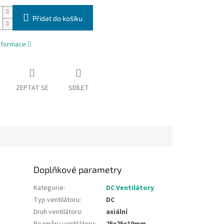
Přidat do košíku
informace
ZEPTAT SE
SDÍLET
Doplňkové parametry
Kategorie
:
DC Ventilátory
Typ ventilátoru
:
DC
Druh ventilátoru
:
axiální
Rozměry ventilátoru
:
25x25x10mm