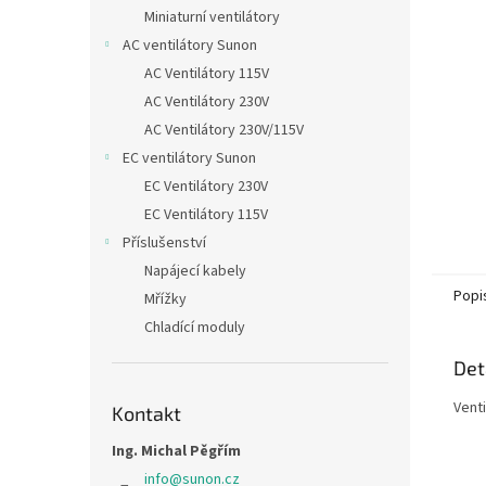
n
Miniaturní ventilátory
e
AC ventilátory Sunon
l
AC Ventilátory 115V
AC Ventilátory 230V
AC Ventilátory 230V/115V
EC ventilátory Sunon
EC Ventilátory 230V
EC Ventilátory 115V
Příslušenství
Napájecí kabely
Popi
Mřížky
Chladící moduly
Det
Vent
Kontakt
Ing. Michal Pěgřím
info
@
sunon.cz