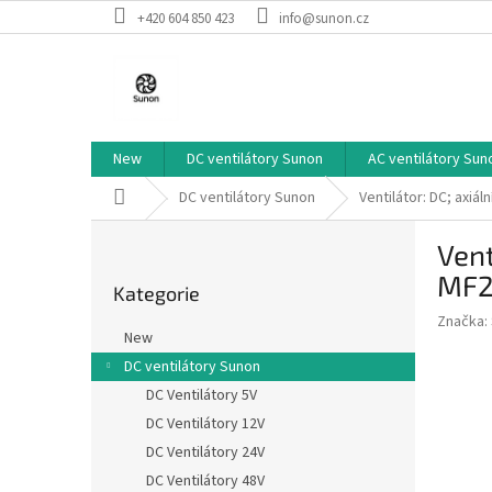
Přejít
+420 604 850 423
info@sunon.cz
na
obsah
New
DC ventilátory Sunon
AC ventilátory Sun
Domů
DC ventilátory Sunon
Ventilátor: DC; axi
P
Vent
o
Přeskočit
s
MF2
Kategorie
kategorie
t
Značka:
r
New
a
DC ventilátory Sunon
n
DC Ventilátory 5V
n
í
DC Ventilátory 12V
p
DC Ventilátory 24V
a
DC Ventilátory 48V