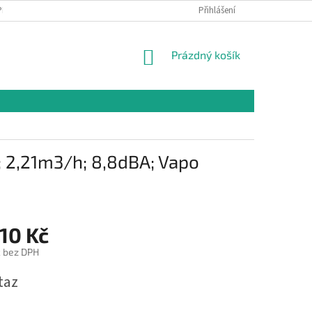
PR
Přihlášení
NÁKUPNÍ
Prázdný košík
KOŠÍK
; 2,21m3/h; 8,8dBA; Vapo
10 Kč
č bez DPH
taz