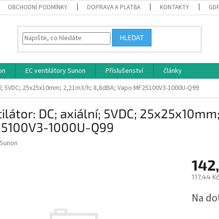
OBCHODNÍ PODMÍNKY
DOPRAVA A PLATBA
KONTAKTY
GD
HLEDAT
on
EC ventilátory Sunon
Příslušenství
články
ální; 5VDC; 25x25x10mm; 2,21m3/h; 8,8dBA; Vapo MF25100V3-1000U-Q99
ilátor: DC; axiální; 5VDC; 25x25x10mm
5100V3-1000U-Q99
Sunon
142,
117,44 K
Měrná
Na do
cena: