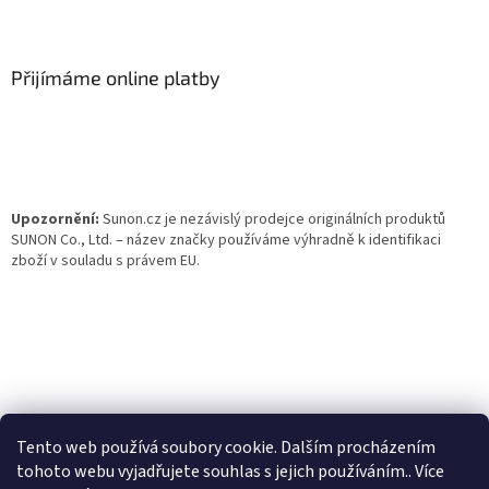
Z
á
p
a
Přijímáme online platby
t
í
Upozornění:
Sunon.cz je nezávislý prodejce originálních produktů
SUNON Co., Ltd. – název značky používáme výhradně k identifikaci
zboží v souladu s právem EU.
Tento web používá soubory cookie. Dalším procházením
tohoto webu vyjadřujete souhlas s jejich používáním.. Více