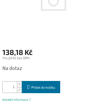
138,18 Kč
114,20 Kč bez DPH
Měrná
Na dotaz
cena:
Přidat do košíku
Detailní informace