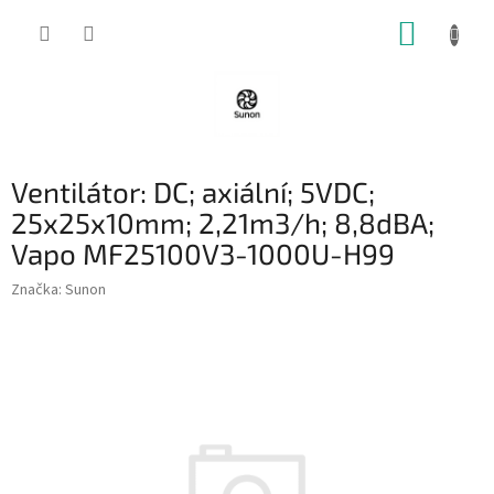
Přejít
NÁKUP
na
obsah
KOŠÍK
Ventilátor: DC; axiální; 5VDC;
25x25x10mm; 2,21m3/h; 8,8dBA;
Vapo MF25100V3-1000U-H99
Značka:
Sunon