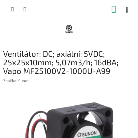
Přejít
NÁKUP
na
obsah
KOŠÍK
Ventilátor: DC; axiální; 5VDC;
25x25x10mm; 5,07m3/h; 16dBA;
Vapo MF25100V2-1000U-A99
Značka:
Sunon