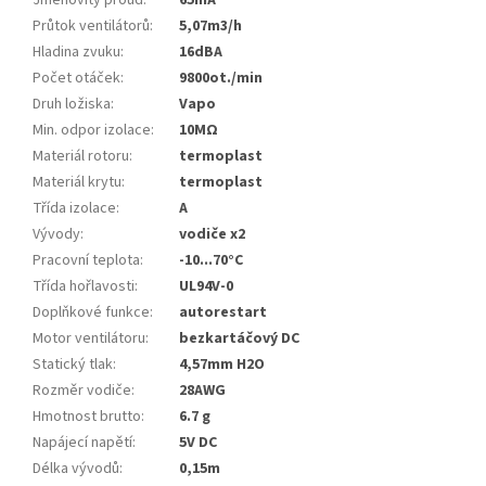
Jmenovitý proud
:
65mA
Průtok ventilátorů
:
5,07m3/h
Hladina zvuku
:
16dBA
Počet otáček
:
9800ot./min
Druh ložiska
:
Vapo
Min. odpor izolace
:
10MΩ
Materiál rotoru
:
termoplast
Materiál krytu
:
termoplast
Třída izolace
:
A
Vývody
:
vodiče x2
Pracovní teplota
:
-10...70°C
Třída hořlavosti
:
UL94V-0
Doplňkové funkce
:
autorestart
Motor ventilátoru
:
bezkartáčový DC
Statický tlak
:
4,57mm H2O
Rozměr vodiče
:
28AWG
Hmotnost brutto
:
6.7 g
Napájecí napětí
:
5V DC
Délka vývodů
:
0,15m