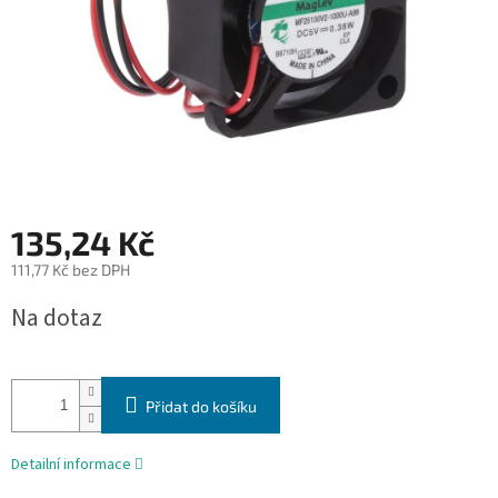
135,24 Kč
111,77 Kč bez DPH
Měrná
Na dotaz
cena:
Přidat do košíku
Detailní informace