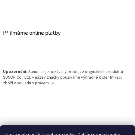
Z
á
p
a
Přijímáme online platby
t
í
Upozornění:
Sunon.cz je nezávislý prodejce originálních produktů
SUNON Co., Ltd. – název značky používáme výhradně k identifikaci
zboží v souladu s právem EU.
Tento web používá soubory cookie. Dalším procházením