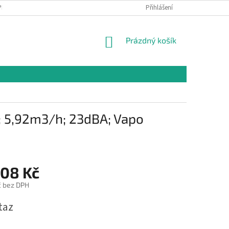
PR
Přihlášení
NÁKUPNÍ
Prázdný košík
KOŠÍK
m; 5,92m3/h; 23dBA; Vapo
,08 Kč
č bez DPH
taz