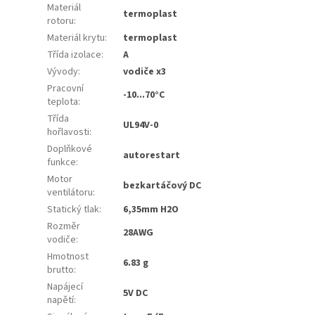
Materiál
termoplast
rotoru
:
Materiál krytu
:
termoplast
Třída izolace
:
A
Vývody
:
vodiče x3
Pracovní
-10...70°C
teplota
:
Třída
UL94V-0
hořlavosti
:
Doplňkové
autorestart
funkce
:
Motor
bezkartáčový DC
ventilátoru
:
Statický tlak
:
6,35mm H2O
Rozměr
28AWG
vodiče
:
Hmotnost
6.83 g
brutto
:
Napájecí
5V DC
napětí
: