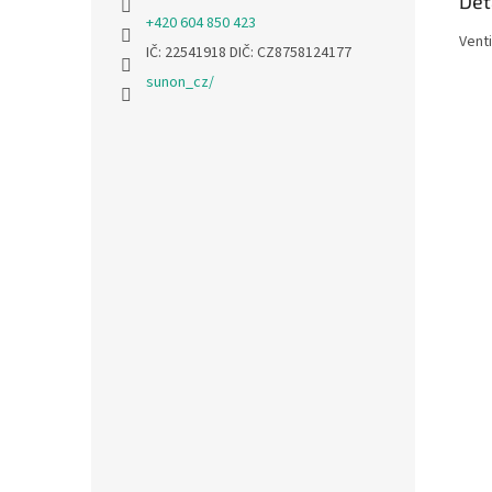
Det
+420 604 850 423
Vent
IČ: 22541918 DIČ: CZ8758124177
sunon_cz/