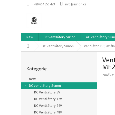
Přejít
+420 604 850 423
info@sunon.cz
na
obsah
New
DC ventilátory Sunon
AC ventilátory Sun
Domů
DC ventilátory Sunon
Ventilátor: DC; axi
P
Vent
o
Přeskočit
s
MF2
Kategorie
kategorie
t
Značka:
r
New
a
DC ventilátory Sunon
n
DC Ventilátory 5V
n
í
DC Ventilátory 12V
p
DC Ventilátory 24V
a
DC Ventilátory 48V