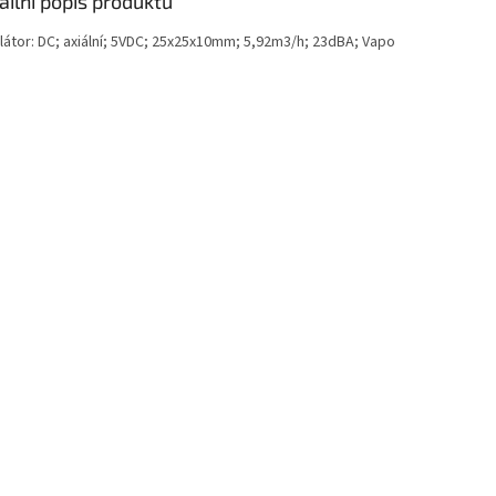
ailní popis produktu
ilátor: DC; axiální; 5VDC; 25x25x10mm; 5,92m3/h; 23dBA; Vapo