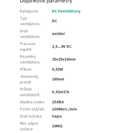
Doplňkové parametry
Kategorie
:
DC Ventilátory
Typ
DC
ventilátoru
:
Druh
axiální
ventilátoru
:
Pracovní
2,5...6V DC
napětí
:
Rozměry
25x25x10mm
ventilátoru
:
Příkon
:
0,53W
Jmenovitý
105mA
proud
:
Průtok
5,92m3/h
ventilátorů
:
Hladina zvuku
:
23dBA
Počet otáček
:
13000ot./min
Druh ložiska
:
Vapo
Min. odpor
10MΩ
izolace
: