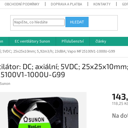
OBCHODNÍ PODMÍNKY
DOPRAVA A PLATBA
KONTAKTY
GD
HLEDAT
on
EC ventilátory Sunon
Příslušenství
články
ální; 5VDC; 25x25x10mm; 5,92m3/h; 23dBA; Vapo MF25100V1-1000U-G99
ilátor: DC; axiální; 5VDC; 25x25x10m
5100V1-1000U-G99
Sunon
143
118,25 K
Měrná
Na do
cena: