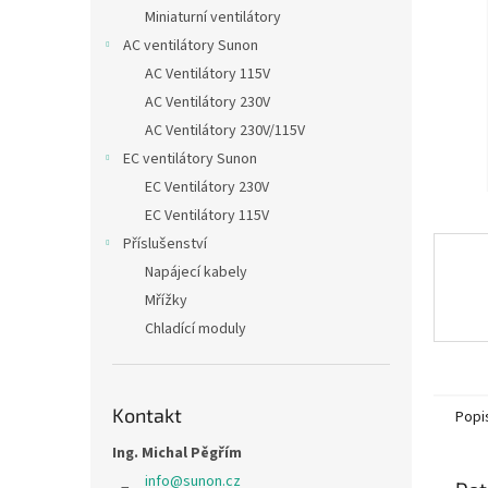
n
Miniaturní ventilátory
e
AC ventilátory Sunon
l
AC Ventilátory 115V
AC Ventilátory 230V
AC Ventilátory 230V/115V
EC ventilátory Sunon
EC Ventilátory 230V
EC Ventilátory 115V
Příslušenství
Napájecí kabely
Mřížky
Chladící moduly
Kontakt
Popi
Ing. Michal Pěgřím
info
@
sunon.cz