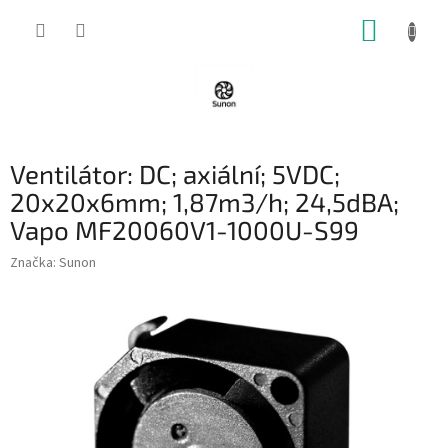
Přejít
NÁKUP
na
obsah
KOŠÍK
Ventilátor: DC; axiální; 5VDC;
20x20x6mm; 1,87m3/h; 24,5dBA;
Vapo MF20060V1-1000U-S99
Značka:
Sunon