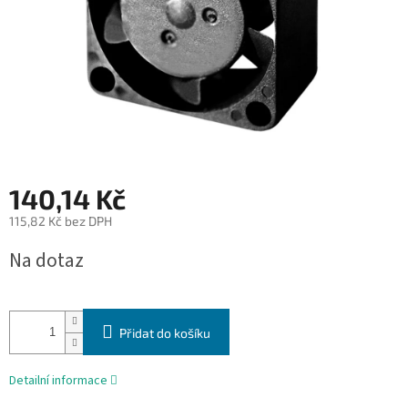
140,14 Kč
115,82 Kč bez DPH
Měrná
Na dotaz
cena:
Přidat do košíku
Detailní informace