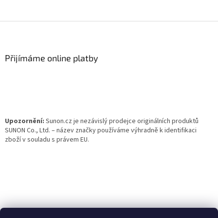
Z
á
p
a
Přijímáme online platby
t
í
Upozornění:
Sunon.cz je nezávislý prodejce originálních produktů
SUNON Co., Ltd. – název značky používáme výhradně k identifikaci
zboží v souladu s právem EU.