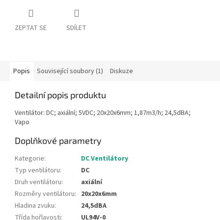
ZEPTAT SE
SDÍLET
Popis
Související soubory (1)
Diskuze
Detailní popis produktu
Ventilátor: DC; axiální; 5VDC; 20x20x6mm; 1,87m3/h; 24,5dBA;
Vapo
Doplňkové parametry
Kategorie
:
DC Ventilátory
Typ ventilátoru
:
DC
Druh ventilátoru
:
axiální
Rozměry ventilátoru
:
20x20x6mm
Hladina zvuku
:
24,5dBA
Třída hořlavosti
:
UL94V-0