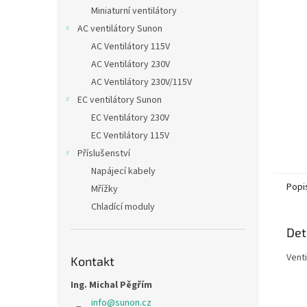
n
Miniaturní ventilátory
e
AC ventilátory Sunon
l
AC Ventilátory 115V
AC Ventilátory 230V
AC Ventilátory 230V/115V
EC ventilátory Sunon
EC Ventilátory 230V
EC Ventilátory 115V
Příslušenství
Napájecí kabely
Popi
Mřížky
Chladící moduly
Det
Vent
Kontakt
Ing. Michal Pěgřím
info
@
sunon.cz