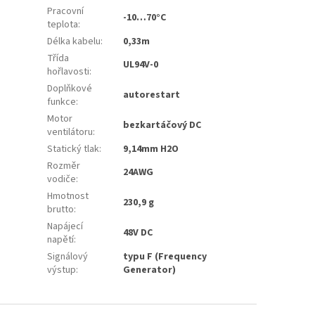
Pracovní
-10…70°C
teplota
:
Délka kabelu
:
0,33m
Třída
UL94V-0
hořlavosti
:
Doplňkové
autorestart
funkce
:
Motor
bezkartáčový DC
ventilátoru
:
Statický tlak
:
9,14mm H2O
Rozměr
24AWG
vodiče
:
Hmotnost
230,9 g
brutto
:
Napájecí
48V DC
napětí
:
Signálový
typu F (Frequency
výstup
:
Generator)