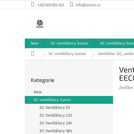
Přejít
+420 604 850 423
info@sunon.cz
na
obsah
New
DC ventilátory Sunon
AC ventilátory Sun
Domů
DC ventilátory Sunon
Ventilátor: DC; axi
P
Vent
o
Přeskočit
s
EEC
Kategorie
kategorie
t
Značka:
r
New
a
DC ventilátory Sunon
n
DC Ventilátory 5V
n
í
DC Ventilátory 12V
p
DC Ventilátory 24V
a
DC Ventilátory 48V