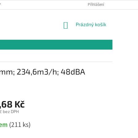
PR
Přihlášení
NÁKUPNÍ
Prázdný košík
KOŠÍK
x38mm; 234,6m3/h; 48dBA
,68 Kč
č bez DPH
dem
(211 ks)