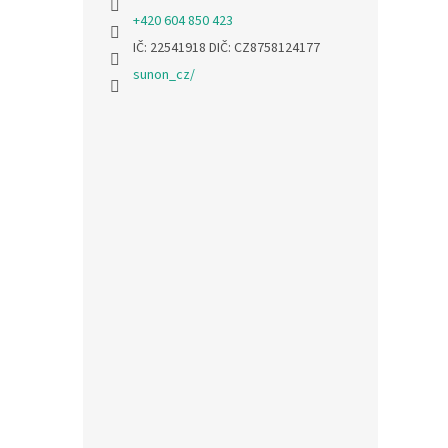
+420 604 850 423
IČ: 22541918 DIČ: CZ8758124177
sunon_cz/