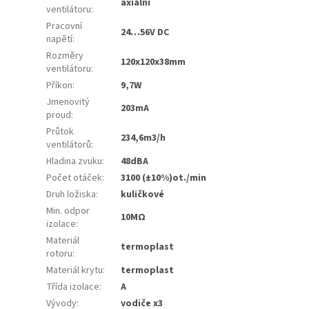
axiální
ventilátoru
:
Pracovní
24…56V DC
napětí
:
Rozměry
120x120x38mm
ventilátoru
:
Příkon
:
9,7W
Jmenovitý
203mA
proud
:
Průtok
234,6m3/h
ventilátorů
:
Hladina zvuku
:
48dBA
Počet otáček
:
3100 (±10%)ot./min
Druh ložiska
:
kuličkové
Min. odpor
10MΩ
izolace
:
Materiál
termoplast
rotoru
:
Materiál krytu
:
termoplast
Třída izolace
:
A
Vývody
:
vodiče x3