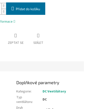
Přidat do košíku
informace
ZEPTAT SE
SDÍLET
Doplňkové parametry
Kategorie
:
DC Ventilátory
Typ
DC
ventilátoru
:
Druh