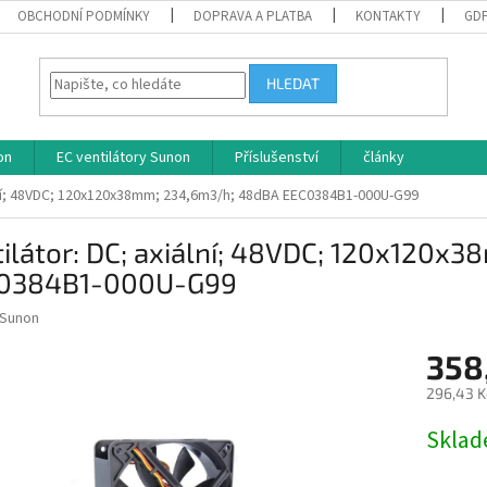
OBCHODNÍ PODMÍNKY
DOPRAVA A PLATBA
KONTAKTY
GD
HLEDAT
on
EC ventilátory Sunon
Příslušenství
články
ální; 48VDC; 120x120x38mm; 234,6m3/h; 48dBA EEC0384B1-000U-G99
ilátor: DC; axiální; 48VDC; 120x120
0384B1-000U-G99
Sunon
358
296,43 K
Měrná
Skla
cena: