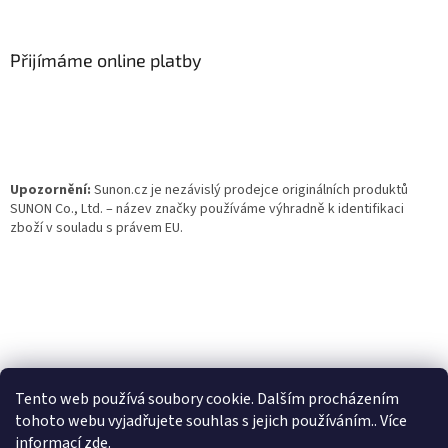
á
p
a
Přijímáme online platby
t
í
Upozornění:
Sunon.cz je nezávislý prodejce originálních produktů
SUNON Co., Ltd. – název značky používáme výhradně k identifikaci
zboží v souladu s právem EU.
Tento web používá soubory cookie. Dalším procházením
tohoto webu vyjadřujete souhlas s jejich používáním.. Více
informací
zde
.