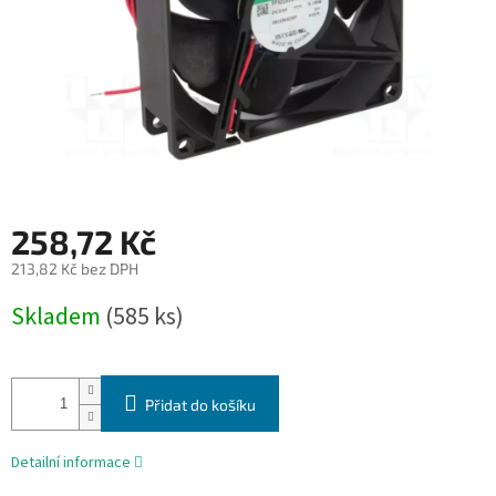
258,72 Kč
213,82 Kč bez DPH
Měrná
Skladem
(585 ks)
cena:
Přidat do košíku
Detailní informace