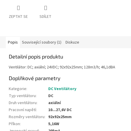
ZEPTAT SE
SDÍLET
Popis
Související soubory (1)
Diskuze
Detailní popis produktu
Ventilátor: DC; axiální; 24VDC; 92x92x25mm; 128m3/h; 46,1dBA
Doplňkové parametry
Kategorie
:
DC Ventilátory
Typ ventilátoru
:
DC
Druh ventilátoru
:
axiální
Pracovní napětí
:
10...27,6V DC
Rozměry ventilátoru
:
92x92x25mm
Příkon
:
5,16W