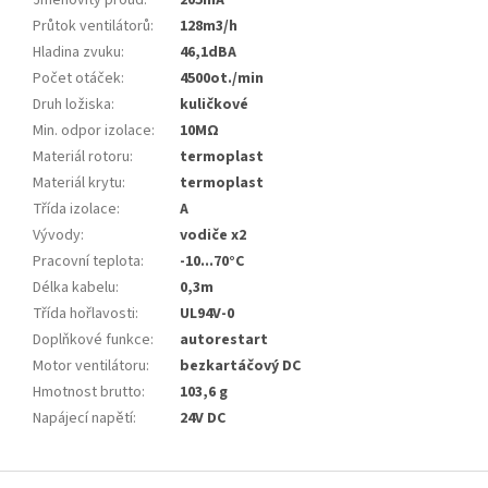
Jmenovitý proud
:
205mA
Průtok ventilátorů
:
128m3/h
Hladina zvuku
:
46,1dBA
Počet otáček
:
4500ot./min
Druh ložiska
:
kuličkové
Min. odpor izolace
:
10MΩ
Materiál rotoru
:
termoplast
Materiál krytu
:
termoplast
Třída izolace
:
A
Vývody
:
vodiče x2
Pracovní teplota
:
-10...70°C
Délka kabelu
:
0,3m
Třída hořlavosti
:
UL94V-0
Doplňkové funkce
:
autorestart
Motor ventilátoru
:
bezkartáčový DC
Hmotnost brutto
:
103,6 g
Napájecí napětí
:
24V DC
Z