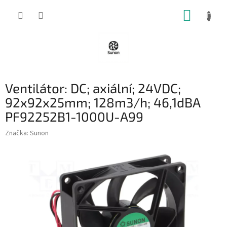
Přejít
NÁKUP
na
obsah
KOŠÍK
Ventilátor: DC; axiální; 24VDC;
92x92x25mm; 128m3/h; 46,1dBA
PF92252B1-1000U-A99
Značka:
Sunon