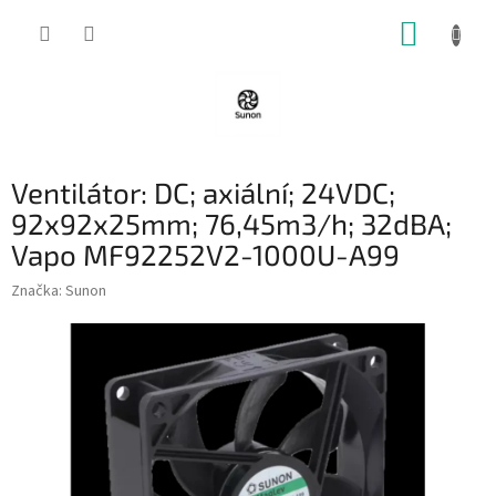
Přejít
NÁKUP
na
obsah
KOŠÍK
Ventilátor: DC; axiální; 24VDC;
92x92x25mm; 76,45m3/h; 32dBA;
Vapo MF92252V2-1000U-A99
Značka:
Sunon