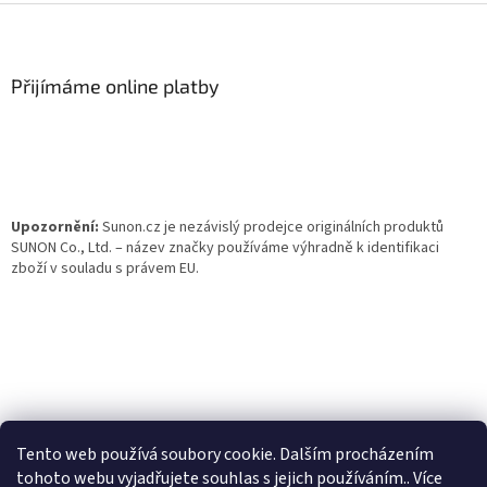
Z
á
p
a
Přijímáme online platby
t
í
Upozornění:
Sunon.cz je nezávislý prodejce originálních produktů
SUNON Co., Ltd. – název značky používáme výhradně k identifikaci
zboží v souladu s právem EU.
Tento web používá soubory cookie. Dalším procházením
tohoto webu vyjadřujete souhlas s jejich používáním.. Více