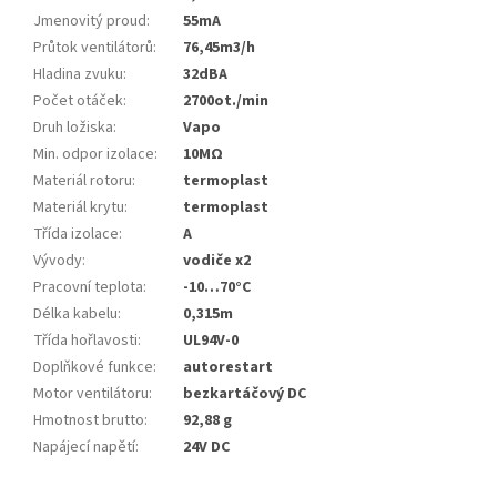
Jmenovitý proud
:
55mA
Průtok ventilátorů
:
76,45m3/h
Hladina zvuku
:
32dBA
Počet otáček
:
2700ot./min
Druh ložiska
:
Vapo
Min. odpor izolace
:
10MΩ
Materiál rotoru
:
termoplast
Materiál krytu
:
termoplast
Třída izolace
:
A
Vývody
:
vodiče x2
Pracovní teplota
:
-10…70°C
Délka kabelu
:
0,315m
Třída hořlavosti
:
UL94V-0
Doplňkové funkce
:
autorestart
Motor ventilátoru
:
bezkartáčový DC
Hmotnost brutto
:
92,88 g
Napájecí napětí
:
24V DC