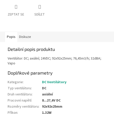
ZEPTAT SE
SDÍLET
Popis
Diskuze
Detailní popis produktu
Ventilátor: DC; axiální; 24VDC; 92x92x25mm; 76,45m3/h; 32dBA;
Vapo
Doplňkové parametry
Kategorie
:
DC Ventilátory
Typ ventilátoru
:
DC
Druh ventilátoru
:
axiální
Pracovní napětí
:
8...27,6V DC
Rozměry ventilátoru
:
92x92x25mm
Příkon
:
1,32W