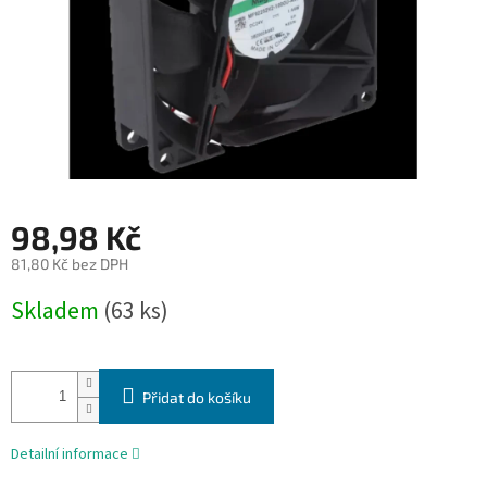
98,98 Kč
81,80 Kč bez DPH
Měrná
Skladem
(63 ks)
cena:
Přidat do košíku
Detailní informace