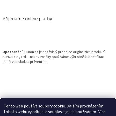
Z
á
p
a
Přijímáme online platby
t
í
Upozornění:
Sunon.cz je nezávislý prodejce originálních produktů
SUNON Co., Ltd. – název značky používáme výhradně k identifikaci
zboží v souladu s právem EU.
Tento web používá soubory cookie. Dalším procházením
tohoto webu vyjadřujete souhlas s jejich používáním.. Více