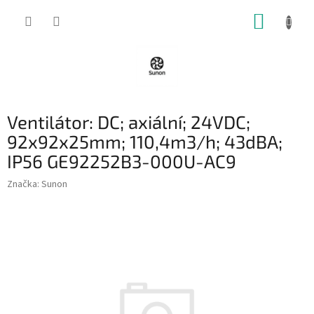
Přejít
NÁKUP
na
obsah
KOŠÍK
Ventilátor: DC; axiální; 24VDC;
92x92x25mm; 110,4m3/h; 43dBA;
IP56 GE92252B3-000U-AC9
Značka:
Sunon