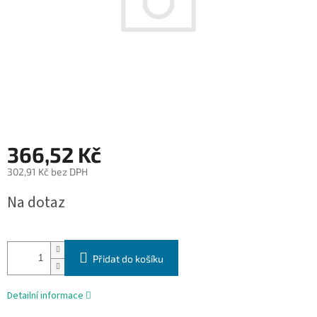
366,52 Kč
302,91 Kč bez DPH
Měrná
Na dotaz
cena:
Přidat do košíku
Detailní informace