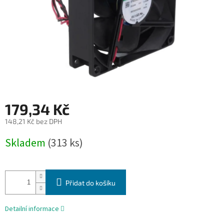
179,34 Kč
148,21 Kč bez DPH
Měrná
Skladem
(313 ks)
cena:
Přidat do košíku
Detailní informace