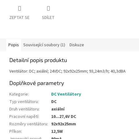
ZEPTAT SE
SDÍLET
Popis
Související soubory (1)
Diskuze
Detailní popis produktu
Ventilátor: DC; axiální; 24VDC; 92x92x25mm; 93,24m3/h; 40,3dBA
Doplňkové parametry
Kategorie
:
DC Ventilátory
Typ ventilátoru
:
DC
Druh ventilátoru
:
axiální
Pracovní napětí
:
10...27,6V DC
Rozměry ventilátoru
:
92x92x25mm
Příkon
:
12,5W