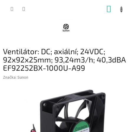
Přejít
NÁKUP
na
obsah
KOŠÍK
Ventilátor: DC; axiální; 24VDC;
92x92x25mm; 93,24m3/h; 40,3dBA
EF92252BX-1000U-A99
Značka:
Sunon