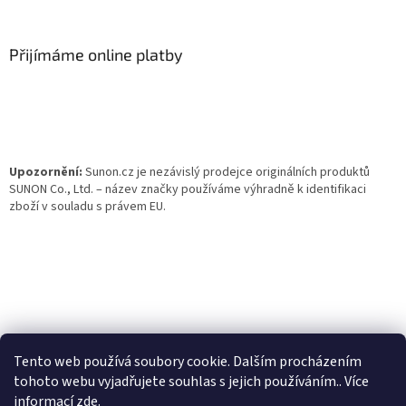
á
p
a
Přijímáme online platby
t
í
Upozornění:
Sunon.cz je nezávislý prodejce originálních produktů
SUNON Co., Ltd. – název značky používáme výhradně k identifikaci
zboží v souladu s právem EU.
Tento web používá soubory cookie. Dalším procházením
tohoto webu vyjadřujete souhlas s jejich používáním.. Více
informací
zde
.