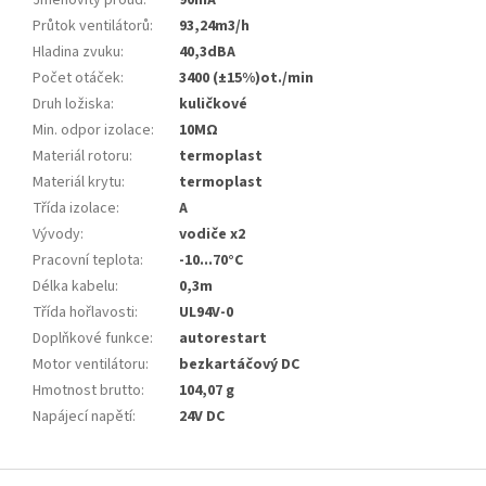
Jmenovitý proud
:
90mA
Průtok ventilátorů
:
93,24m3/h
Hladina zvuku
:
40,3dBA
Počet otáček
:
3400 (±15%)ot./min
Druh ložiska
:
kuličkové
Min. odpor izolace
:
10MΩ
Materiál rotoru
:
termoplast
Materiál krytu
:
termoplast
Třída izolace
:
A
Vývody
:
vodiče x2
Pracovní teplota
:
-10...70°C
Délka kabelu
:
0,3m
Třída hořlavosti
:
UL94V-0
Doplňkové funkce
:
autorestart
Motor ventilátoru
:
bezkartáčový DC
Hmotnost brutto
:
104,07 g
Napájecí napětí
:
24V DC
Z