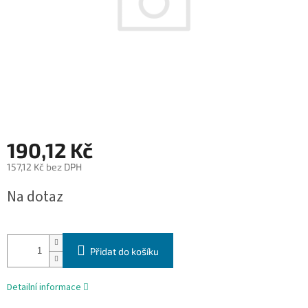
190,12 Kč
157,12 Kč bez DPH
Měrná
Na dotaz
cena:
Přidat do košíku
Detailní informace