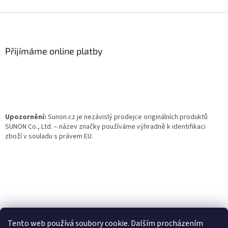
Z
á
p
a
Přijímáme online platby
t
í
Upozornění:
Sunon.cz je nezávislý prodejce originálních produktů
SUNON Co., Ltd. – název značky používáme výhradně k identifikaci
zboží v souladu s právem EU.
Tento web používá soubory cookie. Dalším procházením