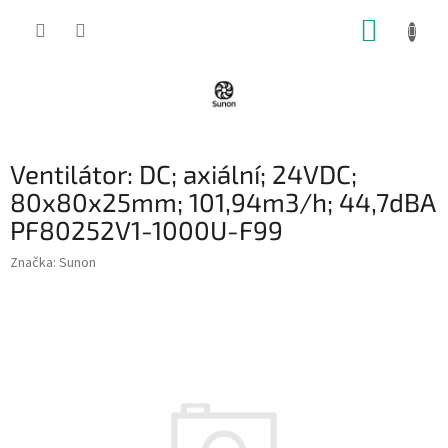
Přejít
NÁKUP
na
obsah
KOŠÍK
Ventilátor: DC; axiální; 24VDC;
80x80x25mm; 101,94m3/h; 44,7dBA
PF80252V1-1000U-F99
Značka:
Sunon