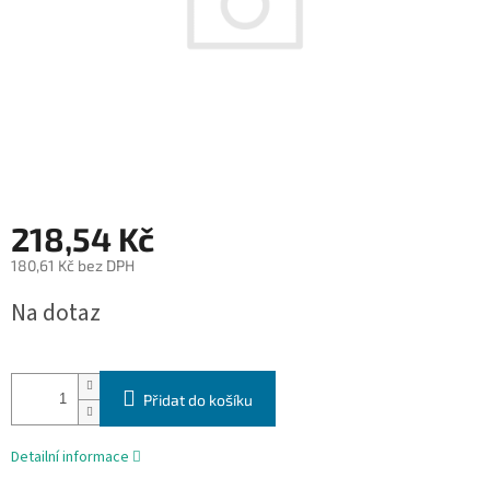
218,54 Kč
180,61 Kč bez DPH
Měrná
Na dotaz
cena:
Přidat do košíku
Detailní informace