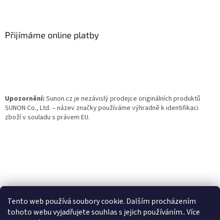
Z
á
p
a
Přijímáme online platby
t
í
Upozornění:
Sunon.cz je nezávislý prodejce originálních produktů
SUNON Co., Ltd. – název značky používáme výhradně k identifikaci
zboží v souladu s právem EU.
Tento web používá soubory cookie. Dalším procházením
tohoto webu vyjadřujete souhlas s jejich používáním.. Více