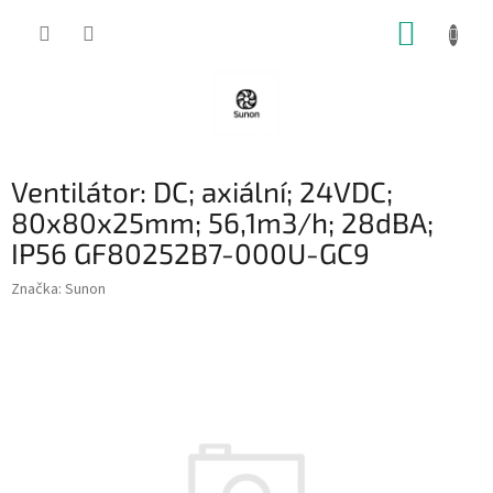
Přejít
NÁKUP
na
obsah
KOŠÍK
Ventilátor: DC; axiální; 24VDC;
80x80x25mm; 56,1m3/h; 28dBA;
IP56 GF80252B7-000U-GC9
Značka:
Sunon