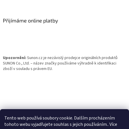
Z
á
p
a
Přijímáme online platby
t
í
Upozornění:
Sunon.cz je nezávislý prodejce originálních produktů
SUNON Co., Ltd. – název značky používáme výhradně k identifikaci
zboží v souladu s právem EU.
Tento web používá soubory cookie. Dalším procházením
tohoto webu vyjadřujete souhlas s jejich používáním.. Více