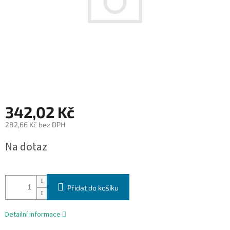
342,02 Kč
282,66 Kč bez DPH
Měrná
Na dotaz
cena:
Přidat do košíku
Detailní informace