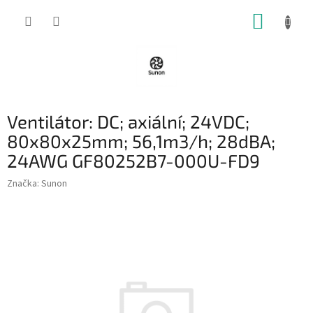
Přejít
NÁKUP
na
obsah
KOŠÍK
Ventilátor: DC; axiální; 24VDC;
80x80x25mm; 56,1m3/h; 28dBA;
24AWG GF80252B7-000U-FD9
Značka:
Sunon