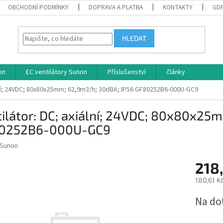
OBCHODNÍ PODMÍNKY
DOPRAVA A PLATBA
KONTAKTY
GD
HLEDAT
on
EC ventilátory Sunon
Příslušenství
články
ální; 24VDC; 80x80x25mm; 62,9m3/h; 30dBA; IP56 GF80252B6-000U-GC9
ilátor: DC; axiální; 24VDC; 80x80x25
0252B6-000U-GC9
Sunon
218
180,61 K
Měrná
Na do
cena: