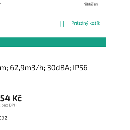
PR
Přihlášení
NÁKUPNÍ
Prázdný košík
KOŠÍK
mm; 62,9m3/h; 30dBA; IP56
,54 Kč
č bez DPH
taz