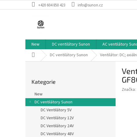
Přejít
+420 604 850 423
info@sunon.cz
na
obsah
New
DC ventilátory Sunon
AC ventilátory Sun
Domů
DC ventilátory Sunon
Ventilátor: DC; axi
P
Vent
o
Přeskočit
s
GF8
Kategorie
kategorie
t
Značka:
r
New
a
DC ventilátory Sunon
n
DC Ventilátory 5V
n
í
DC Ventilátory 12V
p
DC Ventilátory 24V
a
DC Ventilátory 48V