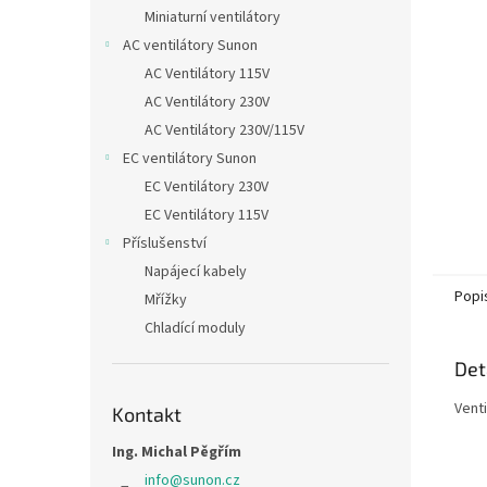
n
Miniaturní ventilátory
e
AC ventilátory Sunon
l
AC Ventilátory 115V
AC Ventilátory 230V
AC Ventilátory 230V/115V
EC ventilátory Sunon
EC Ventilátory 230V
EC Ventilátory 115V
Příslušenství
Napájecí kabely
Popi
Mřížky
Chladící moduly
Det
Venti
Kontakt
Ing. Michal Pěgřím
info
@
sunon.cz