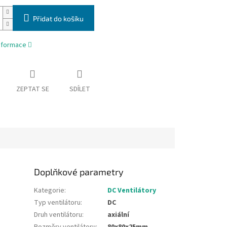
Přidat do košíku
informace
ZEPTAT SE
SDÍLET
Doplňkové parametry
Kategorie
:
DC Ventilátory
Typ ventilátoru
:
DC
Druh ventilátoru
:
axiální
Rozměry ventilátoru
:
80x80x25mm