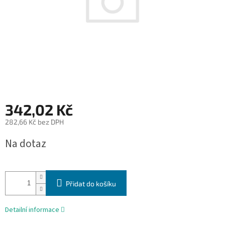
342,02 Kč
282,66 Kč bez DPH
Měrná
Na dotaz
cena:
Přidat do košíku
Detailní informace