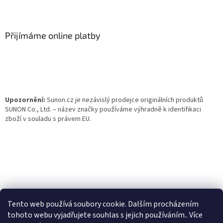
Z
á
p
a
Přijímáme online platby
t
í
Upozornění:
Sunon.cz je nezávislý prodejce originálních produktů
SUNON Co., Ltd. – název značky používáme výhradně k identifikaci
zboží v souladu s právem EU.
Tento web používá soubory cookie. Dalším procházením
tohoto webu vyjadřujete souhlas s jejich používáním.. Více