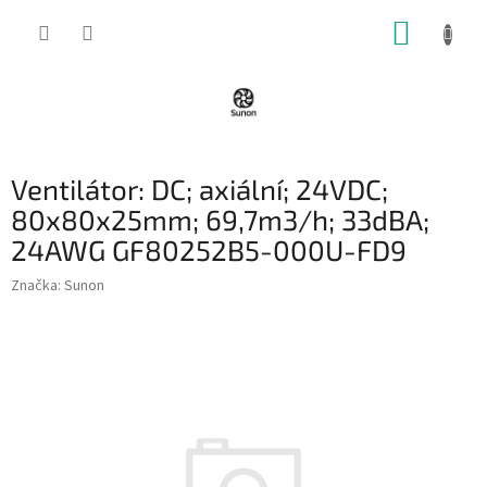
Přejít
NÁKUP
na
obsah
KOŠÍK
Ventilátor: DC; axiální; 24VDC;
80x80x25mm; 69,7m3/h; 33dBA;
24AWG GF80252B5-000U-FD9
Značka:
Sunon