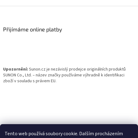
Z
á
p
a
Přijímáme online platby
t
í
Upozornění:
Sunon.cz je nezávislý prodejce originálních produktů
SUNON Co., Ltd. – název značky používáme výhradně k identifikaci
zboží v souladu s právem EU.
Tento web používá soubory cookie. Dalším procházením