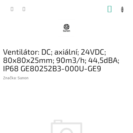
Přejít
NÁKUP
na
obsah
KOŠÍK
Ventilátor: DC; axiální; 24VDC;
80x80x25mm; 90m3/h; 44,5dBA;
IP68 GE80252B3-000U-GE9
Značka:
Sunon