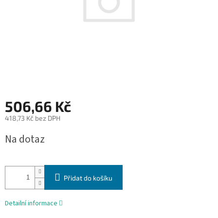
506,66 Kč
418,73 Kč bez DPH
Měrná
Na dotaz
cena:
Přidat do košíku
Detailní informace