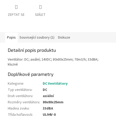
ZEPTAT SE
SDÍLET
Popis
Související soubory (1)
Diskuze
Detailní popis produktu
Ventilátor: DC; axiální; 24VDC; 80x80x25mm; 70m3/h; 33dBA;
kluzné
Doplňkové parametry
Kategorie
:
DC Ventilátory
Typ ventilátoru
:
DC
Druh ventilátoru
:
axiální
Rozměry ventilátoru
:
80x80x25mm
Hladina zvuku
:
33dBA
Třída hořlavosti
:
UL94V-0