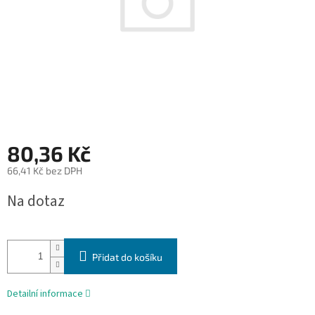
80,36 Kč
66,41 Kč bez DPH
Měrná
Na dotaz
cena:
Přidat do košíku
Detailní informace