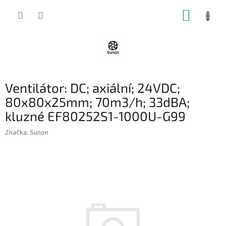
Přejít
NÁKUP
na
obsah
KOŠÍK
Ventilátor: DC; axiální; 24VDC;
80x80x25mm; 70m3/h; 33dBA;
kluzné EF80252S1-1000U-G99
Značka:
Sunon