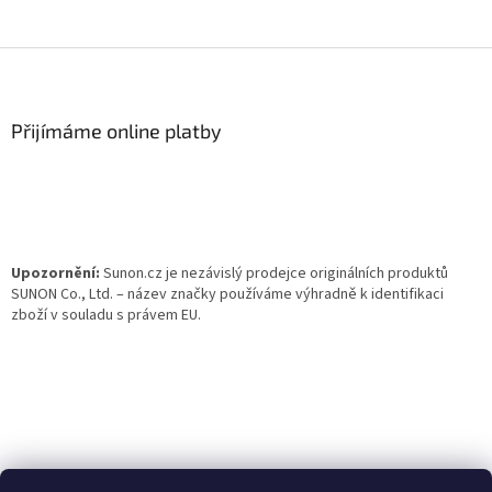
Z
á
p
a
Přijímáme online platby
t
í
Upozornění:
Sunon.cz je nezávislý prodejce originálních produktů
SUNON Co., Ltd. – název značky používáme výhradně k identifikaci
zboží v souladu s právem EU.