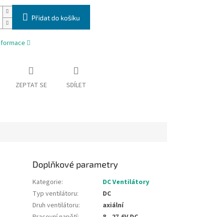
Přidat do košíku
informace
ZEPTAT SE
SDÍLET
Doplňkové parametry
Kategorie
:
DC Ventilátory
Typ ventilátoru
:
DC
Druh ventilátoru
:
axiální
Pracovní napětí
:
8...27,6V DC