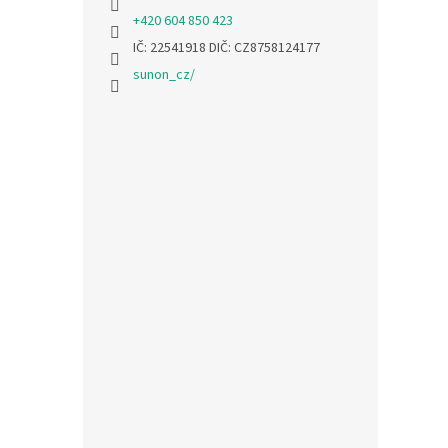
+420 604 850 423
IČ: 22541918 DIČ: CZ8758124177
sunon_cz/