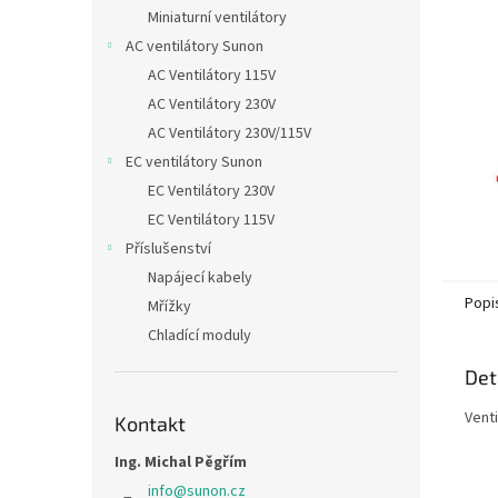
n
Miniaturní ventilátory
e
AC ventilátory Sunon
l
AC Ventilátory 115V
AC Ventilátory 230V
AC Ventilátory 230V/115V
EC ventilátory Sunon
EC Ventilátory 230V
EC Ventilátory 115V
Příslušenství
Napájecí kabely
Popi
Mřížky
Chladící moduly
Det
Vent
Kontakt
Ing. Michal Pěgřím
info
@
sunon.cz