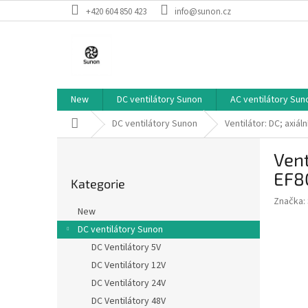
Přejít
+420 604 850 423
info@sunon.cz
na
obsah
New
DC ventilátory Sunon
AC ventilátory Sun
Domů
DC ventilátory Sunon
Ventilátor: DC; axi
P
Ven
o
Přeskočit
s
EF8
Kategorie
kategorie
t
Značka:
r
New
a
DC ventilátory Sunon
n
DC Ventilátory 5V
n
í
DC Ventilátory 12V
p
DC Ventilátory 24V
a
DC Ventilátory 48V