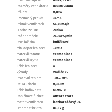
Rozměry ventilátoru
:
80x80x25mm
Příkon
:
0,89W
Jmenovitý proud
:
36mA
Průtok ventilátorů
:
56,06m3/h
Hladina zvuku
:
28dBA
Počet otáček
:
2600ot./min
Druh ložiska
:
kuličkové
Min. odpor izolace
:
10MΩ
Materiál rotoru
:
termoplast
Materiál krytu
:
termoplast
Třída izolace
:
A
Vývody
:
vodiče x2
Pracovní teplota
:
-10…70°C
Délka kabelu
:
0,315m
Třída hořlavosti
:
UL94V-0
Doplňkové funkce
:
autorestart
Motor ventilátoru
:
bezkartáčový DC
Hmotnost brutto
:
81,37 g