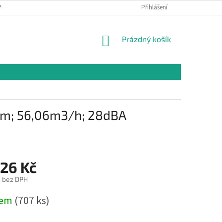
PR
Přihlášení
NÁKUPNÍ
Prázdný košík
KOŠÍK
5mm; 56,06m3/h; 28dBA
,26 Kč
č bez DPH
dem
(707 ks)