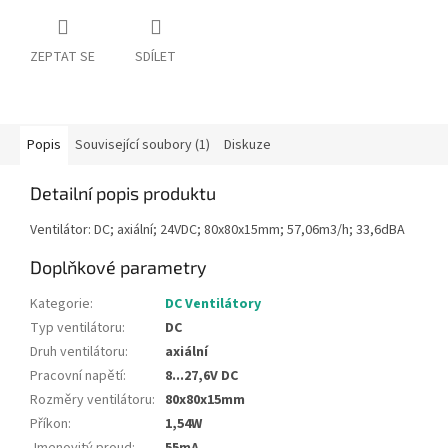
ZEPTAT SE
SDÍLET
Popis
Související soubory (1)
Diskuze
Detailní popis produktu
Ventilátor: DC; axiální; 24VDC; 80x80x15mm; 57,06m3/h; 33,6dBA
Doplňkové parametry
Kategorie
:
DC Ventilátory
Typ ventilátoru
:
DC
Druh ventilátoru
:
axiální
Pracovní napětí
:
8...27,6V DC
Rozměry ventilátoru
:
80x80x15mm
Příkon
:
1,54W