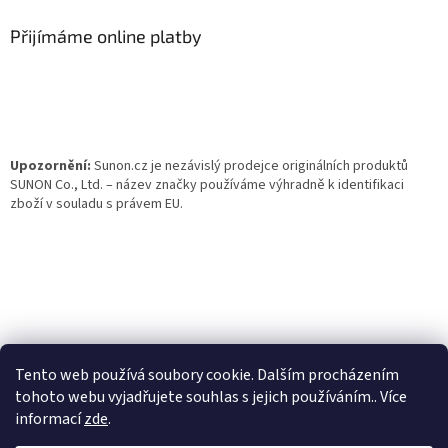
p
a
Přijímáme online platby
t
í
Upozornění:
Sunon.cz je nezávislý prodejce originálních produktů
SUNON Co., Ltd. – název značky používáme výhradně k identifikaci
zboží v souladu s právem EU.
Tento web používá soubory cookie. Dalším procházením
tohoto webu vyjadřujete souhlas s jejich používáním.. Více
informací
zde
.