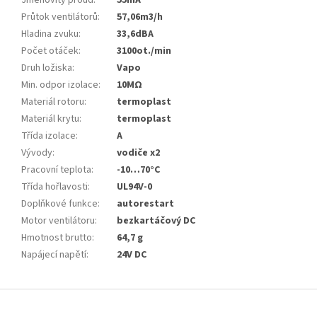
Jmenovitý proud
:
55mA
Průtok ventilátorů
:
57,06m3/h
Hladina zvuku
:
33,6dBA
Počet otáček
:
3100ot./min
Druh ložiska
:
Vapo
Min. odpor izolace
:
10MΩ
Materiál rotoru
:
termoplast
Materiál krytu
:
termoplast
Třída izolace
:
A
Vývody
:
vodiče x2
Pracovní teplota
:
-10…70°C
Třída hořlavosti
:
UL94V-0
Doplňkové funkce
:
autorestart
Motor ventilátoru
:
bezkartáčový DC
Hmotnost brutto
:
64,7 g
Napájecí napětí
:
24V DC
Z
á