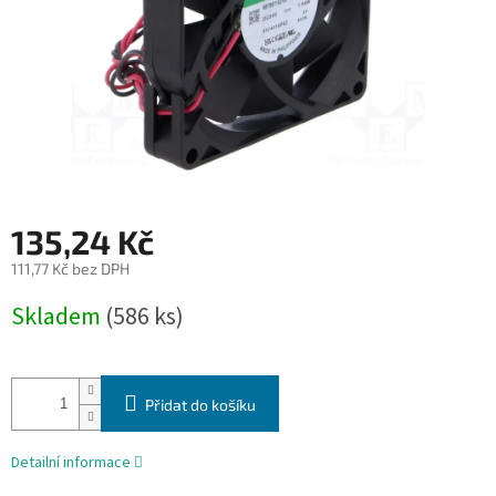
135,24 Kč
111,77 Kč bez DPH
Měrná
Skladem
(586 ks)
cena:
Přidat do košíku
Detailní informace