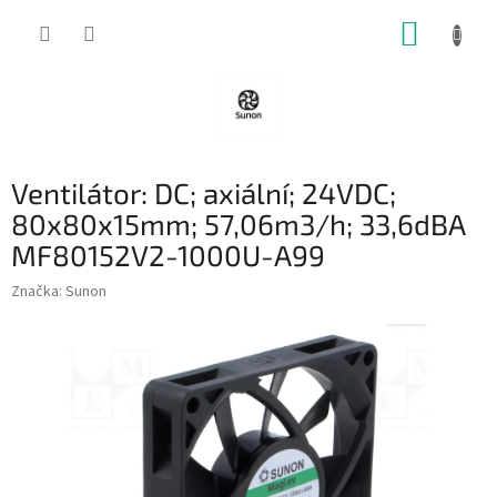
Přejít
NÁKUP
na
obsah
KOŠÍK
Ventilátor: DC; axiální; 24VDC;
80x80x15mm; 57,06m3/h; 33,6dBA
MF80152V2-1000U-A99
Značka:
Sunon