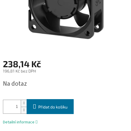
238,14 Kč
196,81 Kč bez DPH
Měrná
Na dotaz
cena:
Přidat do košíku
Detailní informace