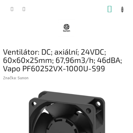
Přejít
NÁKUP
na
obsah
KOŠÍK
Ventilátor: DC; axiální; 24VDC;
60x60x25mm; 67,96m3/h; 46dBA;
Vapo PF60252VX-1000U-S99
Značka:
Sunon