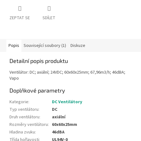
ZEPTAT SE
SDÍLET
Popis
Související soubory (1)
Diskuze
Detailní popis produktu
Ventilátor: DC; axiální; 24VDC; 60x60x25mm; 67,96m3/h; 46dBA;
Vapo
Doplňkové parametry
Kategorie
:
DC Ventilátory
Typ ventilátoru
:
DC
Druh ventilátoru
:
axiální
Rozměry ventilátoru
:
60x60x25mm
Hladina zvuku
:
46dBA
Třída hořlavosti
:
UL94V-0