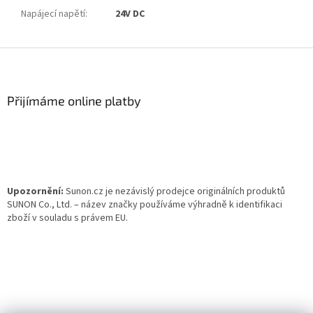
Napájecí napětí
:
24V DC
Z
á
p
a
Přijímáme online platby
t
í
Upozornění:
Sunon.cz je nezávislý prodejce originálních produktů
SUNON Co., Ltd. – název značky používáme výhradně k identifikaci
zboží v souladu s právem EU.