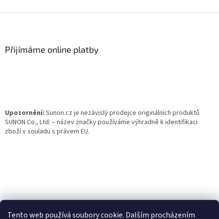
Z
á
p
a
Přijímáme online platby
t
í
Upozornění:
Sunon.cz je nezávislý prodejce originálních produktů
SUNON Co., Ltd. – název značky používáme výhradně k identifikaci
zboží v souladu s právem EU.
Tento web používá soubory cookie. Dalším procházením