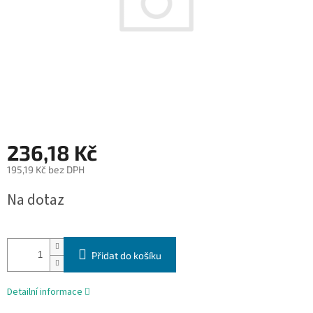
236,18 Kč
195,19 Kč bez DPH
Měrná
Na dotaz
cena:
Přidat do košíku
Detailní informace