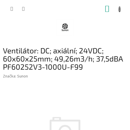
Přejít
NÁKUP
na
obsah
KOŠÍK
Ventilátor: DC; axiální; 24VDC;
60x60x25mm; 49,26m3/h; 37,5dBA
PF60252V3-1000U-F99
Značka:
Sunon