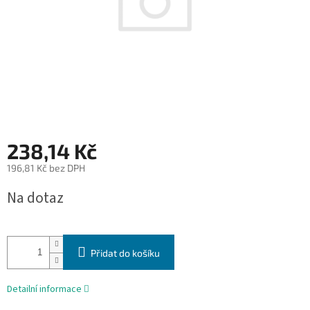
238,14 Kč
196,81 Kč bez DPH
Měrná
Na dotaz
cena:
Přidat do košíku
Detailní informace