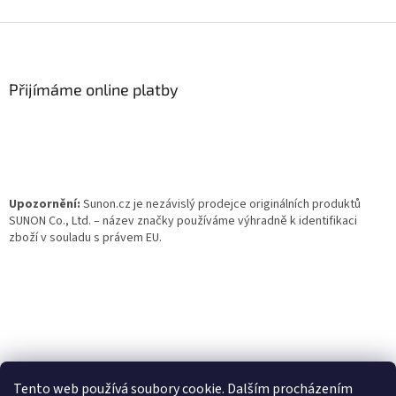
Z
á
p
a
Přijímáme online platby
t
í
Upozornění:
Sunon.cz je nezávislý prodejce originálních produktů
SUNON Co., Ltd. – název značky používáme výhradně k identifikaci
zboží v souladu s právem EU.
Tento web používá soubory cookie. Dalším procházením