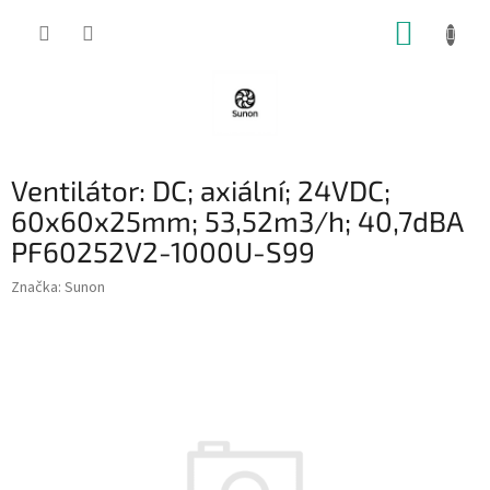
Přejít
NÁKUP
na
obsah
KOŠÍK
Ventilátor: DC; axiální; 24VDC;
60x60x25mm; 53,52m3/h; 40,7dBA
PF60252V2-1000U-S99
Značka:
Sunon