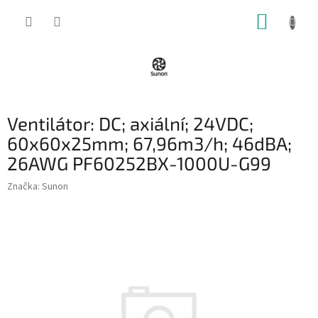
Přejít
NÁKUP
na
obsah
KOŠÍK
Ventilátor: DC; axiální; 24VDC;
60x60x25mm; 67,96m3/h; 46dBA;
26AWG PF60252BX-1000U-G99
Značka:
Sunon