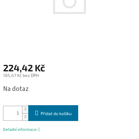
224,42 Kč
185,47 Kč bez DPH
Měrná
Na dotaz
cena:
Přidat do košíku
Detailní informace