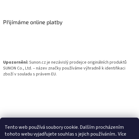
Z
á
p
a
Přijímáme online platby
t
í
Upozornění:
Sunon.cz je nezávislý prodejce originálních produktů
SUNON Co., Ltd. – název značky používáme výhradně k identifikaci
zboží v souladu s právem EU.
Tento web používá soubory cookie. Dalším procházením
tohoto webu vyjadřujete souhlas s jejich používáním.. Více