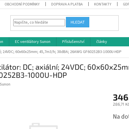
OBCHODNÍ PODMÍNKY
DOPRAVA A PLATBA
KONTAKTY
GD
HLEDAT
on
EC ventilátory Sunon
Příslušenství
články
ální; 24VDC; 60x60x25mm; 45,7m3/h; 38dBA; 26AWG GF60252B3-1000U-HDP
tilátor: DC; axiální; 24VDC; 60x60x2
0252B3-1000U-HDP
Sunon
346
286,71 K
Měrná
Na do
cena: