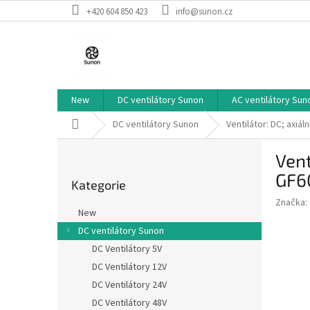
Přejít
+420 604 850 423
info@sunon.cz
na
obsah
New
DC ventilátory Sunon
AC ventilátory Sun
Domů
DC ventilátory Sunon
Ventilátor: DC; axi
P
Ven
o
Přeskočit
s
GF6
Kategorie
kategorie
t
Značka:
r
New
a
DC ventilátory Sunon
n
DC Ventilátory 5V
n
í
DC Ventilátory 12V
p
DC Ventilátory 24V
a
DC Ventilátory 48V