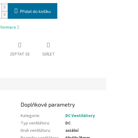
Přidat do košíku
informace
ZEPTAT SE
SDÍLET
Doplňkové parametry
Kategorie
:
DC Ventilátory
Typ ventilátoru
:
DC
Druh ventilátoru
:
axiální
Rozměry ventilátoru
:
60x60x25mm