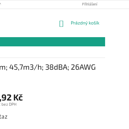
PR
Přihlášení
NÁKUPNÍ
Prázdný košík
KOŠÍK
5mm; 45,7m3/h; 38dBA; 26AWG
,92 Kč
č bez DPH
taz