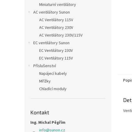
n
Miniaturní ventilátory
e
AC ventilátory Sunon
l
AC Ventilátory 115V
AC Ventilátory 230V
AC Ventilátory 230V/115V
EC ventilátory Sunon
EC Ventilátory 230V
EC Ventilátory 115V
Příslušenství
Napájecí kabely
Popi
Mřížky
Chladící moduly
Det
Vent
Kontakt
Ing. Michal Pěgřím
info
@
sunon.cz