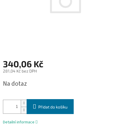
340,06 Kč
281,04 Kč bez DPH
Měrná
Na dotaz
cena:
Přidat do košíku
Detailní informace