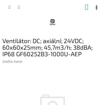
Přejít
NÁKUP
na
obsah
KOŠÍK
Ventilátor: DC; axiální; 24VDC;
60x60x25mm; 45,7m3/h; 38dBA;
IP68 GF60252B3-1000U-AEP
Značka:
Sunon