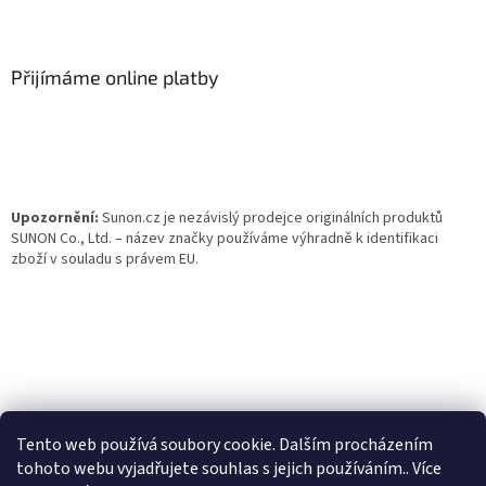
Z
á
p
a
Přijímáme online platby
t
í
Upozornění:
Sunon.cz je nezávislý prodejce originálních produktů
SUNON Co., Ltd. – název značky používáme výhradně k identifikaci
zboží v souladu s právem EU.
Tento web používá soubory cookie. Dalším procházením
tohoto webu vyjadřujete souhlas s jejich používáním.. Více