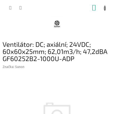
Přejít
NÁKUP
na
obsah
KOŠÍK
Ventilátor: DC; axiální; 24VDC;
60x60x25mm; 62,01m3/h; 47,2dBA
GF60252B2-1000U-ADP
Značka:
Sunon