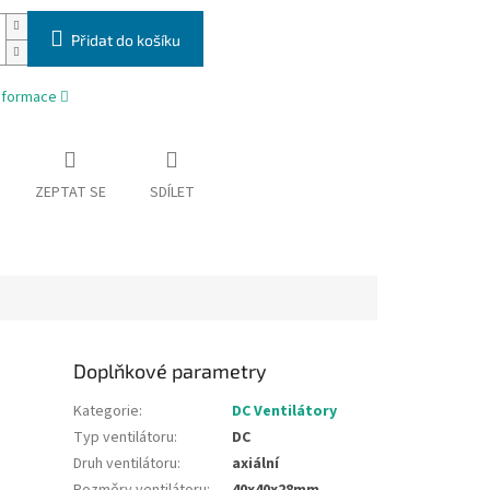
Přidat do košíku
informace
ZEPTAT SE
SDÍLET
Doplňkové parametry
Kategorie
:
DC Ventilátory
Typ ventilátoru
:
DC
Druh ventilátoru
:
axiální
Rozměry ventilátoru
:
40x40x28mm