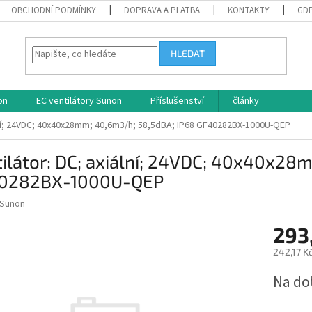
OBCHODNÍ PODMÍNKY
DOPRAVA A PLATBA
KONTAKTY
GD
HLEDAT
on
EC ventilátory Sunon
Příslušenství
články
ální; 24VDC; 40x40x28mm; 40,6m3/h; 58,5dBA; IP68 GF40282BX-1000U-QEP
ilátor: DC; axiální; 24VDC; 40x40x28
0282BX-1000U-QEP
Sunon
293
242,17 K
Měrná
Na do
cena: