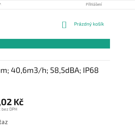
PR
Přihlášení
NÁKUPNÍ
Prázdný košík
KOŠÍK
mm; 40,6m3/h; 58,5dBA; IP68
,02 Kč
č bez DPH
taz