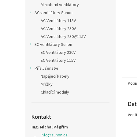
n
Miniaturní ventilátory
e
AC ventilátory Sunon
l
AC Ventilátory 115V
AC Ventilátory 230V
AC Ventilátory 230V/115V
EC ventilátory Sunon
EC Ventilátory 230V
EC Ventilátory 115V
Příslušenství
Napájecí kabely
Popi
Mřížky
Chladící moduly
Det
Venti
Kontakt
Ing. Michal Pěgřím
info
@
sunon.cz