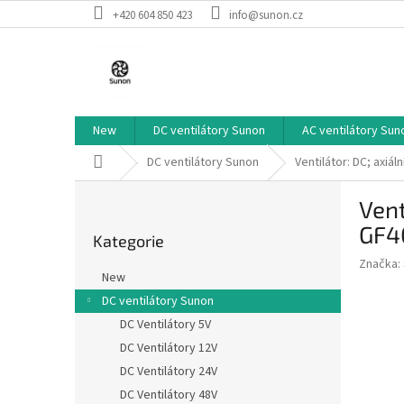
Přejít
+420 604 850 423
info@sunon.cz
na
obsah
New
DC ventilátory Sunon
AC ventilátory Sun
Domů
DC ventilátory Sunon
Ventilátor: DC; axi
P
Vent
o
Přeskočit
s
GF4
Kategorie
kategorie
t
Značka:
r
New
a
DC ventilátory Sunon
n
DC Ventilátory 5V
n
í
DC Ventilátory 12V
p
DC Ventilátory 24V
a
DC Ventilátory 48V