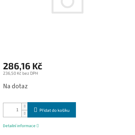
286,16 Kč
236,50 Kč bez DPH
Měrná
Na dotaz
cena:
Přidat do košíku
Detailní informace