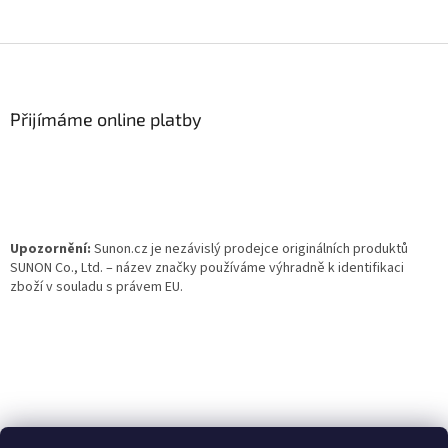
Z
á
p
a
Přijímáme online platby
t
í
Upozornění:
Sunon.cz je nezávislý prodejce originálních produktů
SUNON Co., Ltd. – název značky používáme výhradně k identifikaci
zboží v souladu s právem EU.