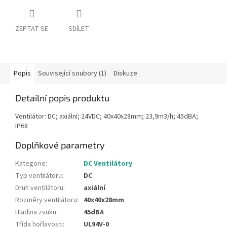
ZEPTAT SE
SDÍLET
Popis
Související soubory (1)
Diskuze
Detailní popis produktu
Ventilátor: DC; axiální; 24VDC; 40x40x28mm; 23,9m3/h; 45dBA;
IP68
Doplňkové parametry
Kategorie
:
DC Ventilátory
Typ ventilátoru
:
DC
Druh ventilátoru
:
axiální
Rozměry ventilátoru
:
40x40x28mm
Hladina zvuku
:
45dBA
Třída hořlavosti
:
UL94V-0