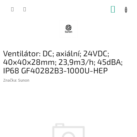
Přejít
NÁKUP
na
obsah
KOŠÍK
Ventilátor: DC; axiální; 24VDC;
40x40x28mm; 23,9m3/h; 45dBA;
IP68 GF40282B3-1000U-HEP
Značka:
Sunon