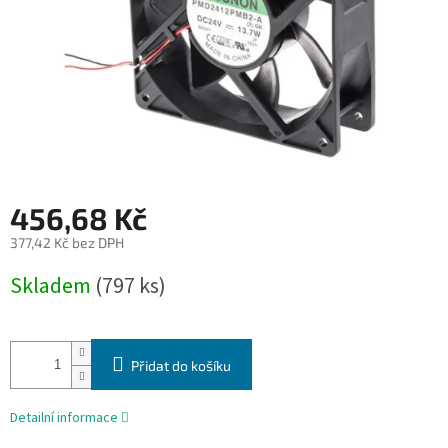
456,68 Kč
377,42 Kč bez DPH
Měrná
Skladem
(797 ks)
cena:
Přidat do košíku
Detailní informace