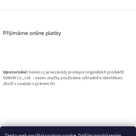
Z
á
p
a
Přijímáme online platby
t
í
Upozornění:
Sunon.cz je nezávislý prodejce originálních produktů
SUNON Co., Ltd. – název značky používáme výhradně k identifikaci
zboží v souladu s právem EU.
Tento web používá soubory cookie. Dalším procházením