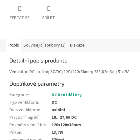
ZEPTAT SE
SDÍLET
Popis
Související soubory (1)
Diskuze
Detailní popis produktu
Ventilátor: DC; axiální; 24VDC; 120x120x38mm; 288,82m3/h; 51dBA
Doplňkové parametry
Kategorie
:
DC Ventilátory
Typ ventilátoru
:
DC
Druh ventilátoru
:
axiální
Pracovní napětí
:
10...27,6V DC
Rozměry ventilátoru
:
120x120x38mm
Příkon
:
13,7W