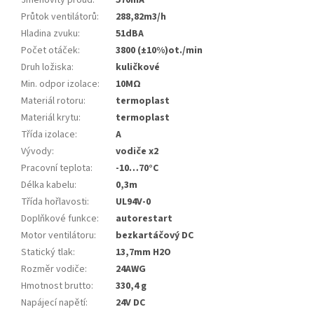
Jmenovitý proud
:
570mA
Průtok ventilátorů
:
288,82m3/h
Hladina zvuku
:
51dBA
Počet otáček
:
3800 (±10%)ot./min
Druh ložiska
:
kuličkové
Min. odpor izolace
:
10MΩ
Materiál rotoru
:
termoplast
Materiál krytu
:
termoplast
Třída izolace
:
A
Vývody
:
vodiče x2
Pracovní teplota
:
-10…70°C
Délka kabelu
:
0,3m
Třída hořlavosti
:
UL94V-0
Doplňkové funkce
:
autorestart
Motor ventilátoru
:
bezkartáčový DC
Statický tlak
:
13,7mm H2O
Rozměr vodiče
:
24AWG
Hmotnost brutto
:
330,4 g
Napájecí napětí
:
24V DC