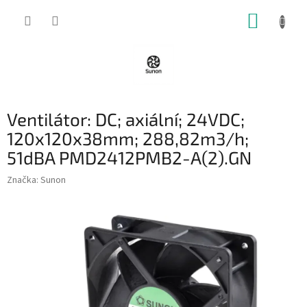
Přejít
NÁKUP
na
obsah
KOŠÍK
Ventilátor: DC; axiální; 24VDC;
120x120x38mm; 288,82m3/h;
51dBA PMD2412PMB2-A(2).GN
Značka:
Sunon