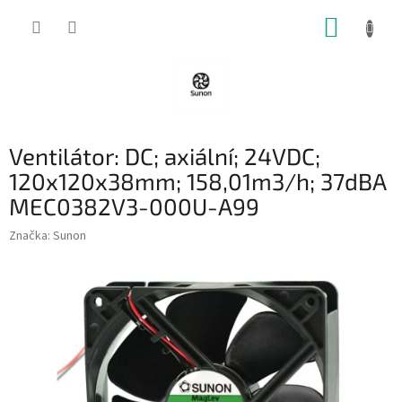
Přejít
NÁKUP
na
obsah
KOŠÍK
Ventilátor: DC; axiální; 24VDC;
120x120x38mm; 158,01m3/h; 37dBA
MEC0382V3-000U-A99
Značka:
Sunon