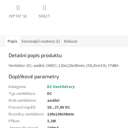
ZEPTAT SE
SDÍLET
Popis
Související soubory (1)
Diskuze
Detailní popis produktu
Ventilátor: DC; axiální; 24VDC; 120x120x38mm; 158,01m3/h; 37dBA
Doplňkové parametry
Kategorie
:
DC Ventilátory
Typ ventilátoru
:
DC
Druh ventilátoru
:
axiální
Pracovní napětí
:
10...27,6V DC
Rozměry ventilátoru
:
120x120x38mm
Příkon
:
3,1W