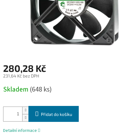
280,28 Kč
231,64 Kč bez DPH
Měrná
Skladem
(648 ks)
cena:
Přidat do košíku
Detailní informace