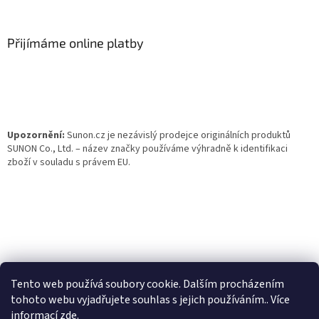
á
p
a
Přijímáme online platby
t
í
Upozornění:
Sunon.cz je nezávislý prodejce originálních produktů
SUNON Co., Ltd. – název značky používáme výhradně k identifikaci
zboží v souladu s právem EU.
Tento web používá soubory cookie. Dalším procházením
tohoto webu vyjadřujete souhlas s jejich používáním.. Více
informací
zde
.