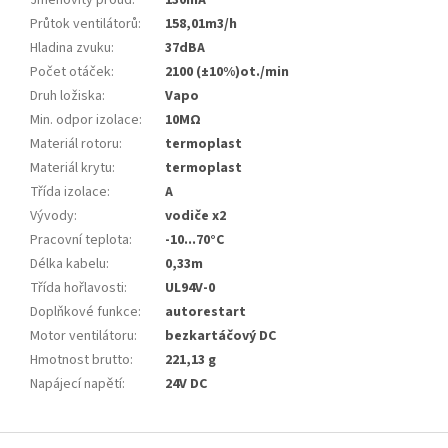
Jmenovitý proud
:
130mA
Průtok ventilátorů
:
158,01m3/h
Hladina zvuku
:
37dBA
Počet otáček
:
2100 (±10%)ot./min
Druh ložiska
:
Vapo
Min. odpor izolace
:
10MΩ
Materiál rotoru
:
termoplast
Materiál krytu
:
termoplast
Třída izolace
:
A
Vývody
:
vodiče x2
Pracovní teplota
:
-10...70°C
Délka kabelu
:
0,33m
Třída hořlavosti
:
UL94V-0
Doplňkové funkce
:
autorestart
Motor ventilátoru
:
bezkartáčový DC
Hmotnost brutto
:
221,13 g
Napájecí napětí
:
24V DC
Z