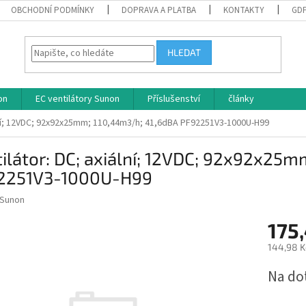
OBCHODNÍ PODMÍNKY
DOPRAVA A PLATBA
KONTAKTY
GD
HLEDAT
on
EC ventilátory Sunon
Příslušenství
články
ální; 12VDC; 92x92x25mm; 110,44m3/h; 41,6dBA PF92251V3-1000U-H99
ilátor: DC; axiální; 12VDC; 92x92x25
2251V3-1000U-H99
Sunon
175
144,98 K
Měrná
Na do
cena: