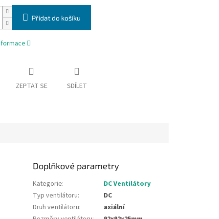
Přidat do košíku
informace
ZEPTAT SE
SDÍLET
Doplňkové parametry
Kategorie
:
DC Ventilátory
Typ ventilátoru
:
DC
Druh ventilátoru
:
axiální
Rozměry ventilátoru
:
92x92x25mm