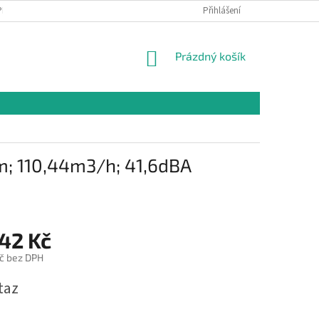
PR
Přihlášení
NÁKUPNÍ
Prázdný košík
KOŠÍK
mm; 110,44m3/h; 41,6dBA
,42 Kč
č bez DPH
taz