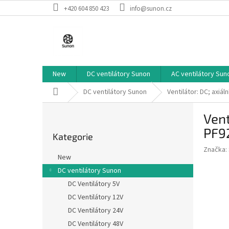
Přejít
+420 604 850 423
info@sunon.cz
na
obsah
New
DC ventilátory Sunon
AC ventilátory Sun
Domů
DC ventilátory Sunon
Ventilátor: DC; axi
P
Vent
o
Přeskočit
s
PF9
Kategorie
kategorie
t
Značka:
r
New
a
DC ventilátory Sunon
n
DC Ventilátory 5V
n
í
DC Ventilátory 12V
p
DC Ventilátory 24V
a
DC Ventilátory 48V