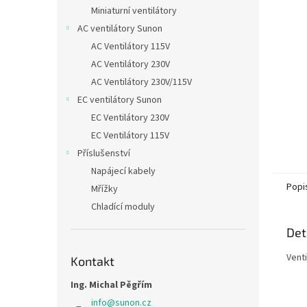
n
Miniaturní ventilátory
e
AC ventilátory Sunon
l
AC Ventilátory 115V
AC Ventilátory 230V
AC Ventilátory 230V/115V
EC ventilátory Sunon
EC Ventilátory 230V
EC Ventilátory 115V
Příslušenství
Napájecí kabely
Popi
Mřížky
Chladící moduly
Det
Vent
Kontakt
Ing. Michal Pěgřím
info
@
sunon.cz