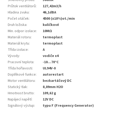
Jmenovitý proud
:
360mA
Průtok ventilátorů
:
127,42m3/h
Hladina zvuku
:
46,1dBA
Počet otáček
:
4500 (±10%)ot./min
Druh ložiska
:
kuličkové
Min. odpor izolace
:
10MΩ
Materiál rotoru
:
termoplast
Materiál krytu
:
termoplast
Třída izolace
:
A
Vývody
:
vodiče x4
Pracovní teplota
:
-10…70°C
Třída hořlavosti
:
UL94V-0
Doplňkové funkce
:
autorestart
Motor ventilátoru
:
bezkartáčový DC
Statický tlak
:
8,89mm H2O
Hmotnost brutto
:
109,62 g
Napájecí napětí
:
12V DC
Signálový výstup
:
typu F (Frequency Generator)