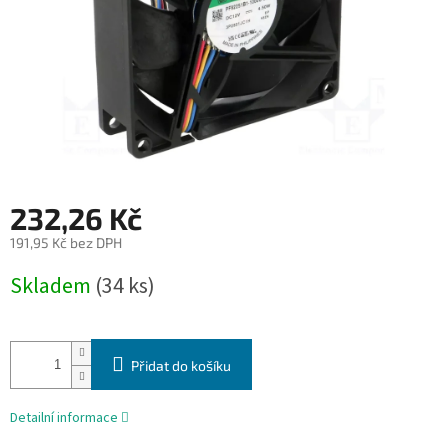
232,26 Kč
191,95 Kč bez DPH
Měrná
Skladem
(34 ks)
cena:
Přidat do košíku
Detailní informace