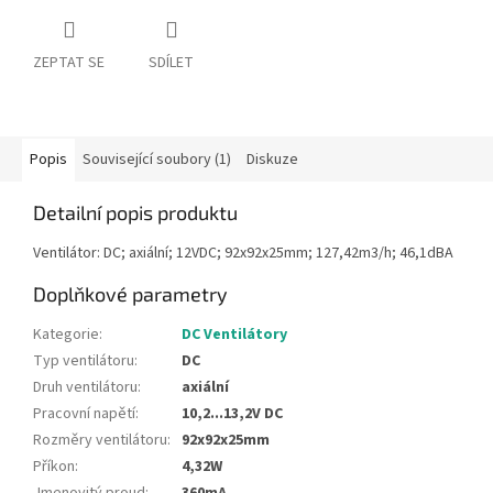
ZEPTAT SE
SDÍLET
Popis
Související soubory (1)
Diskuze
Detailní popis produktu
Ventilátor: DC; axiální; 12VDC; 92x92x25mm; 127,42m3/h; 46,1dBA
Doplňkové parametry
Kategorie
:
DC Ventilátory
Typ ventilátoru
:
DC
Druh ventilátoru
:
axiální
Pracovní napětí
:
10,2...13,2V DC
Rozměry ventilátoru
:
92x92x25mm
Příkon
:
4,32W