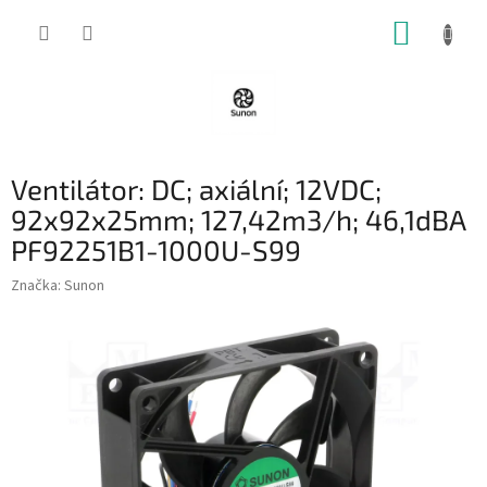
Přejít
NÁKUP
na
obsah
KOŠÍK
Ventilátor: DC; axiální; 12VDC;
92x92x25mm; 127,42m3/h; 46,1dBA
PF92251B1-1000U-S99
Značka:
Sunon