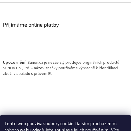
Z
á
p
a
Přijímáme online platby
t
í
Upozornění:
Sunon.cz je nezávislý prodejce originálních produktů
SUNON Co., Ltd. – název značky používáme výhradně k identifikaci
zboží v souladu s právem EU.
Tento web používá soubory cookie. Dalším procházením
tohoto webu vyjadřujete souhlas s jejich používáním.. Více