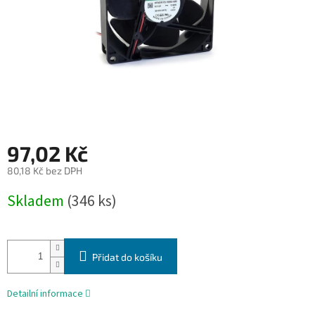
97,02 Kč
80,18 Kč bez DPH
Měrná
Skladem
(346 ks)
cena:
Přidat do košíku
Detailní informace