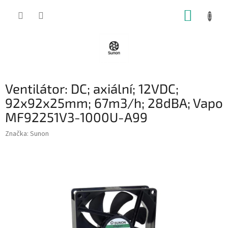
Přejít
NÁKUP
na
obsah
KOŠÍK
Ventilátor: DC; axiální; 12VDC;
92x92x25mm; 67m3/h; 28dBA; Vapo
MF92251V3-1000U-A99
Značka:
Sunon