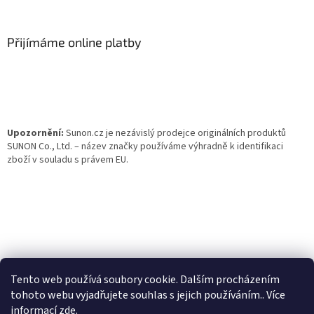
á
p
a
Přijímáme online platby
t
í
Upozornění:
Sunon.cz je nezávislý prodejce originálních produktů
SUNON Co., Ltd. – název značky používáme výhradně k identifikaci
zboží v souladu s právem EU.
Tento web používá soubory cookie. Dalším procházením
tohoto webu vyjadřujete souhlas s jejich používáním.. Více
informací
zde
.