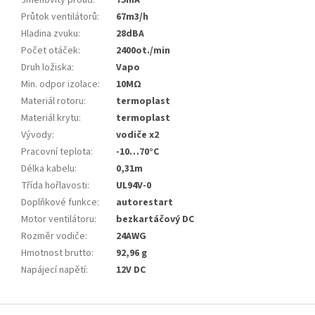
Jmenovitý proud
:
75mA
Průtok ventilátorů
:
67m3/h
Hladina zvuku
:
28dBA
Počet otáček
:
2400ot./min
Druh ložiska
:
Vapo
Min. odpor izolace
:
10MΩ
Materiál rotoru
:
termoplast
Materiál krytu
:
termoplast
Vývody
:
vodiče x2
Pracovní teplota
:
-10…70°C
Délka kabelu
:
0,31m
Třída hořlavosti
:
UL94V-0
Doplňkové funkce
:
autorestart
Motor ventilátoru
:
bezkartáčový DC
Rozměr vodiče
:
24AWG
Hmotnost brutto
:
92,96 g
Napájecí napětí
:
12V DC
Z