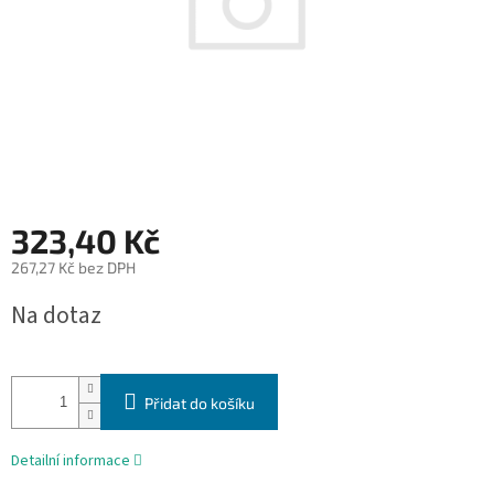
323,40 Kč
267,27 Kč bez DPH
Měrná
Na dotaz
cena:
Přidat do košíku
Detailní informace