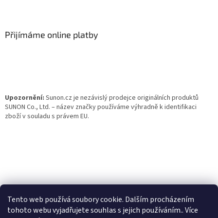
Z
á
p
a
Přijímáme online platby
t
í
Upozornění:
Sunon.cz je nezávislý prodejce originálních produktů
SUNON Co., Ltd. – název značky používáme výhradně k identifikaci
zboží v souladu s právem EU.
Tento web používá soubory cookie. Dalším procházením
tohoto webu vyjadřujete souhlas s jejich používáním.. Více