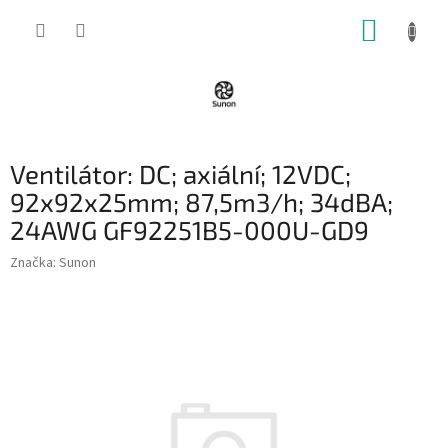
Přejít
NÁKUP
na
obsah
KOŠÍK
Ventilátor: DC; axiální; 12VDC;
92x92x25mm; 87,5m3/h; 34dBA;
24AWG GF92251B5-000U-GD9
Značka:
Sunon