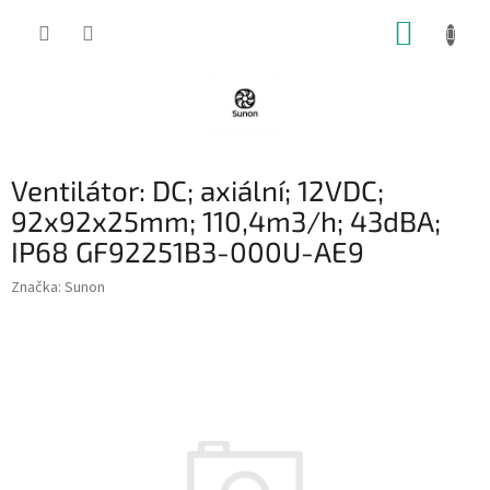
Přejít
NÁKUP
na
obsah
KOŠÍK
Ventilátor: DC; axiální; 12VDC;
92x92x25mm; 110,4m3/h; 43dBA;
IP68 GF92251B3-000U-AE9
Značka:
Sunon