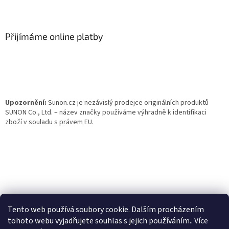
Z
á
p
a
Přijímáme online platby
t
í
Upozornění:
Sunon.cz je nezávislý prodejce originálních produktů
SUNON Co., Ltd. – název značky používáme výhradně k identifikaci
zboží v souladu s právem EU.
Tento web používá soubory cookie. Dalším procházením
tohoto webu vyjadřujete souhlas s jejich používáním.. Více