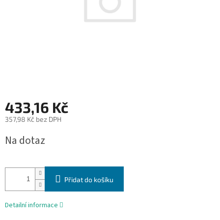
433,16 Kč
357,98 Kč bez DPH
Měrná
Na dotaz
cena:
Přidat do košíku
Detailní informace