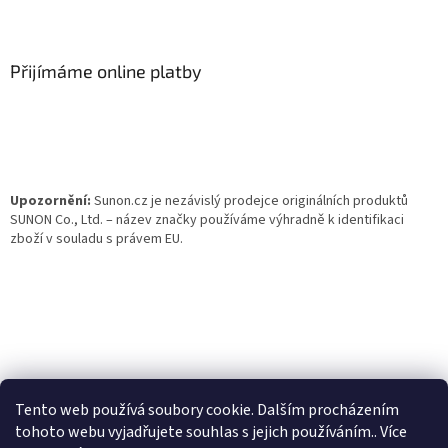
Z
á
p
a
Přijímáme online platby
t
í
Upozornění:
Sunon.cz je nezávislý prodejce originálních produktů
SUNON Co., Ltd. – název značky používáme výhradně k identifikaci
zboží v souladu s právem EU.
Tento web používá soubory cookie. Dalším procházením
tohoto webu vyjadřujete souhlas s jejich používáním.. Více