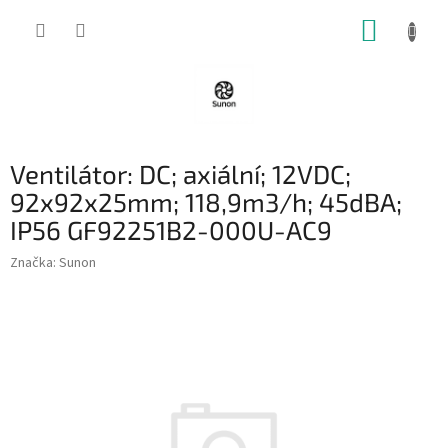
Přejít
NÁKUP
na
obsah
KOŠÍK
Ventilátor: DC; axiální; 12VDC;
92x92x25mm; 118,9m3/h; 45dBA;
IP56 GF92251B2-000U-AC9
Značka:
Sunon