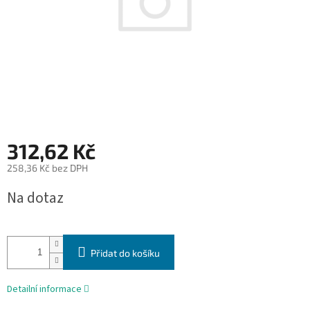
312,62 Kč
258,36 Kč bez DPH
Měrná
Na dotaz
cena:
Přidat do košíku
Detailní informace