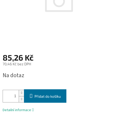
85,26 Kč
70,46 Kč bez DPH
Měrná
Na dotaz
cena:
Přidat do košíku
Detailní informace