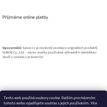
Z
á
p
a
Přijímáme online platby
t
í
Upozornění:
Sunon.cz je nezávislý prodejce originálních produktů
SUNON Co., Ltd. – název značky používáme výhradně k identifikaci
zboží v souladu s právem EU.
Tento web používá soubory cookie. Dalším procházením
tohoto webu vyjadřujete souhlas s jejich používáním.. Více