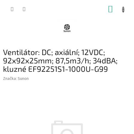
Přejít
NÁKUP
na
obsah
KOŠÍK
Ventilátor: DC; axiální; 12VDC;
92x92x25mm; 87,5m3/h; 34dBA;
kluzné EF92251S1-1000U-G99
Značka:
Sunon