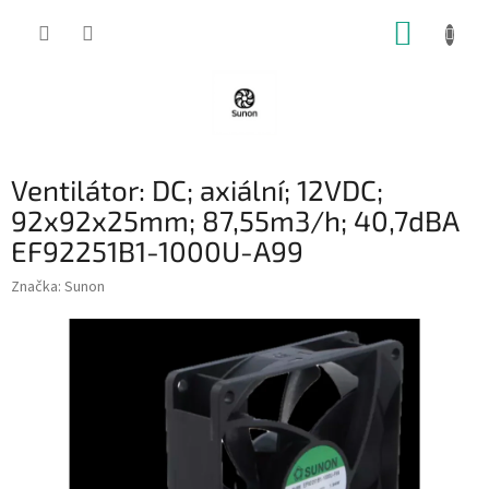
Přejít
NÁKUP
na
obsah
KOŠÍK
Ventilátor: DC; axiální; 12VDC;
92x92x25mm; 87,55m3/h; 40,7dBA
EF92251B1-1000U-A99
Značka:
Sunon