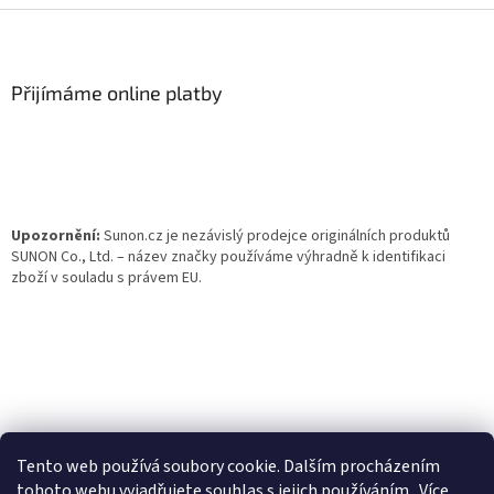
Z
á
p
a
Přijímáme online platby
t
í
Upozornění:
Sunon.cz je nezávislý prodejce originálních produktů
SUNON Co., Ltd. – název značky používáme výhradně k identifikaci
zboží v souladu s právem EU.
Tento web používá soubory cookie. Dalším procházením
tohoto webu vyjadřujete souhlas s jejich používáním.. Více