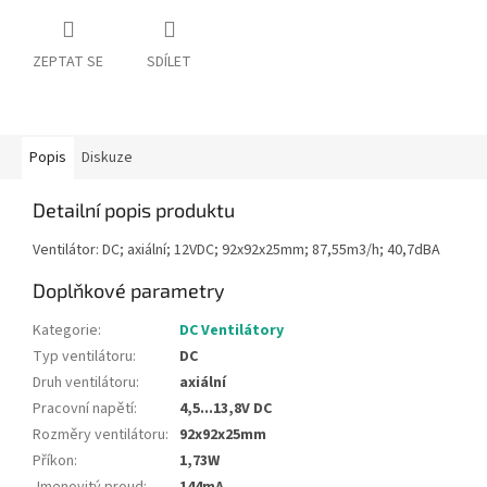
ZEPTAT SE
SDÍLET
Popis
Diskuze
Detailní popis produktu
Ventilátor: DC; axiální; 12VDC; 92x92x25mm; 87,55m3/h; 40,7dBA
Doplňkové parametry
Kategorie
:
DC Ventilátory
Typ ventilátoru
:
DC
Druh ventilátoru
:
axiální
Pracovní napětí
:
4,5...13,8V DC
Rozměry ventilátoru
:
92x92x25mm
Příkon
:
1,73W