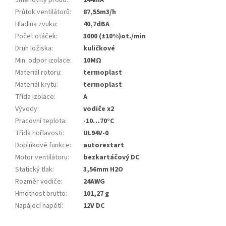
Jmenovitý proud
:
144mA
Průtok ventilátorů
:
87,55m3/h
Hladina zvuku
:
40,7dBA
Počet otáček
:
3000 (±10%)ot./min
Druh ložiska
:
kuličkové
Min. odpor izolace
:
10MΩ
Materiál rotoru
:
termoplast
Materiál krytu
:
termoplast
Třída izolace
:
A
Vývody
:
vodiče x2
Pracovní teplota
:
-10…70°C
Třída hořlavosti
:
UL94V-0
Doplňkové funkce
:
autorestart
Motor ventilátoru
:
bezkartáčový DC
Statický tlak
:
3,56mm H2O
Rozměr vodiče
:
24AWG
Hmotnost brutto
:
101,27 g
Napájecí napětí
:
12V DC