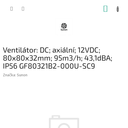
Přejít
NÁKUP
na
obsah
KOŠÍK
Ventilátor: DC; axiální; 12VDC;
80x80x32mm; 95m3/h; 43,1dBA;
IP56 GF80321B2-000U-SC9
Značka:
Sunon