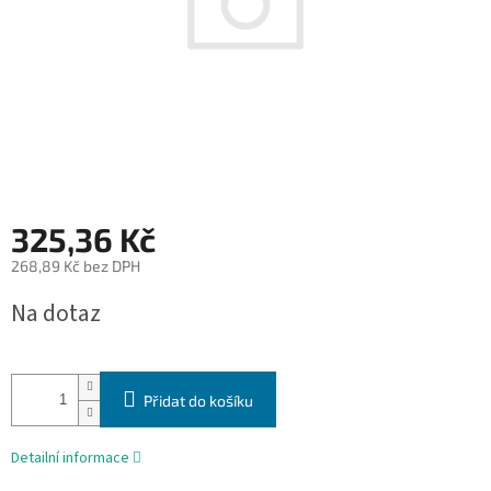
325,36 Kč
268,89 Kč bez DPH
Měrná
Na dotaz
cena:
Přidat do košíku
Detailní informace