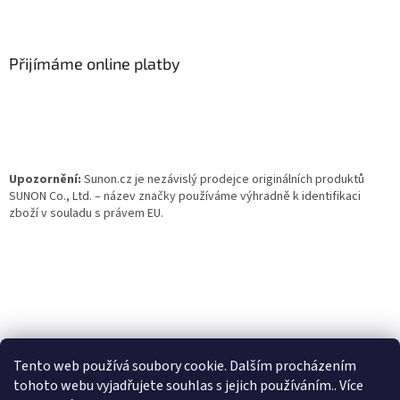
Z
á
p
a
Přijímáme online platby
t
í
Upozornění:
Sunon.cz je nezávislý prodejce originálních produktů
SUNON Co., Ltd. – název značky používáme výhradně k identifikaci
zboží v souladu s právem EU.
Tento web používá soubory cookie. Dalším procházením
tohoto webu vyjadřujete souhlas s jejich používáním.. Více