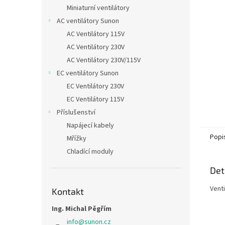
n
Miniaturní ventilátory
e
AC ventilátory Sunon
l
AC Ventilátory 115V
AC Ventilátory 230V
AC Ventilátory 230V/115V
EC ventilátory Sunon
EC Ventilátory 230V
EC Ventilátory 115V
Příslušenství
Napájecí kabely
Popi
Mřížky
Chladící moduly
Det
Venti
Kontakt
Ing. Michal Pěgřím
info
@
sunon.cz