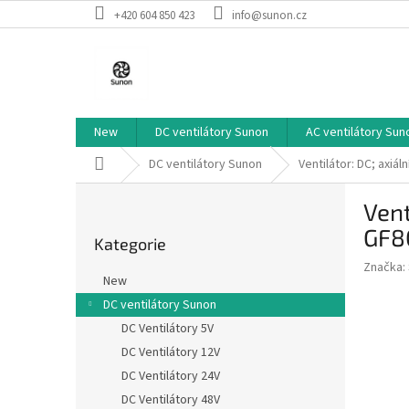
Přejít
+420 604 850 423
info@sunon.cz
na
obsah
New
DC ventilátory Sunon
AC ventilátory Sun
Domů
DC ventilátory Sunon
Ventilátor: DC; axi
P
Vent
o
Přeskočit
s
GF8
Kategorie
kategorie
t
Značka:
r
New
a
DC ventilátory Sunon
n
DC Ventilátory 5V
n
í
DC Ventilátory 12V
p
DC Ventilátory 24V
a
DC Ventilátory 48V