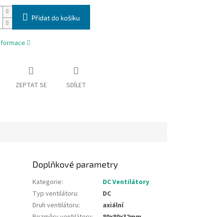
Přidat do košíku
informace
ZEPTAT SE
SDÍLET
Doplňkové parametry
Kategorie
:
DC Ventilátory
Typ ventilátoru
:
DC
Druh ventilátoru
:
axiální
Rozměry ventilátoru
:
80x80x32mm