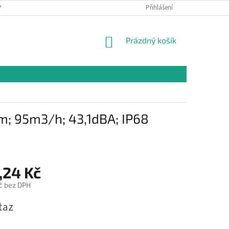
PR
Přihlášení
NÁKUPNÍ
Prázdný košík
KOŠÍK
m; 95m3/h; 43,1dBA; IP68
,24 Kč
č bez DPH
taz