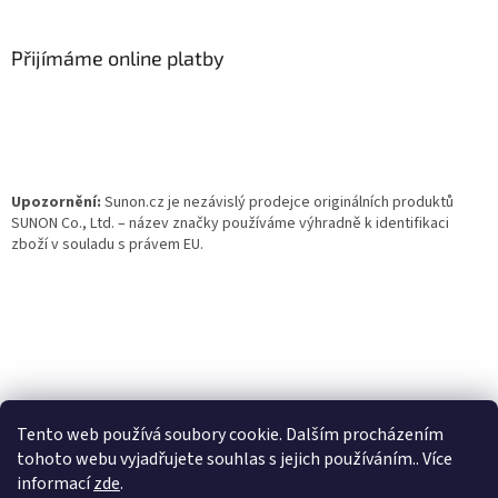
á
p
a
Přijímáme online platby
t
í
Upozornění:
Sunon.cz je nezávislý prodejce originálních produktů
SUNON Co., Ltd. – název značky používáme výhradně k identifikaci
zboží v souladu s právem EU.
Tento web používá soubory cookie. Dalším procházením
tohoto webu vyjadřujete souhlas s jejich používáním.. Více
informací
zde
.