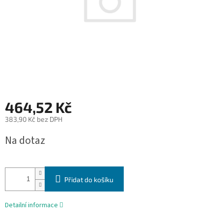
464,52 Kč
383,90 Kč bez DPH
Měrná
Na dotaz
cena:
Přidat do košíku
Detailní informace