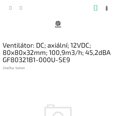
Přejít
NÁKUP
na
obsah
KOŠÍK
Ventilátor: DC; axiální; 12VDC;
80x80x32mm; 100,9m3/h; 45,2dBA
GF80321B1-000U-SE9
Značka:
Sunon